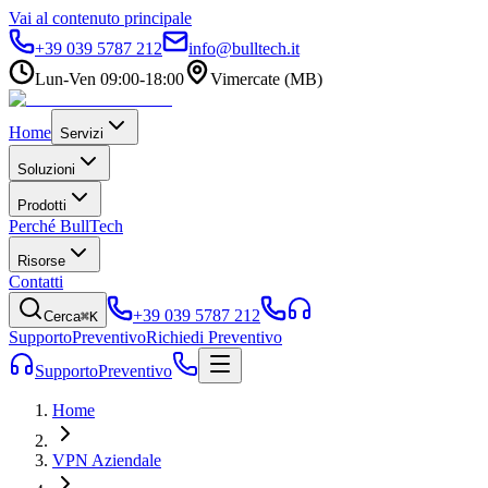
Vai al contenuto principale
+39 039 5787 212
info@bulltech.it
Lun-Ven 09:00-18:00
Vimercate (MB)
Home
Servizi
Soluzioni
Prodotti
Perché BullTech
Risorse
Contatti
+39 039 5787 212
Cerca
⌘K
Supporto
Preventivo
Richiedi Preventivo
Supporto
Preventivo
Home
VPN Aziendale