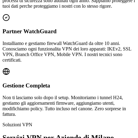
processi di sicurezza sono auditati ogni anno. Sappiamo proteggere i
tuoi dati perche proteggiamo i nostri con lo stesso rigore.
Partner WatchGuard
Installiamo e gestiamo firewall WatchGuard da oltre 10 anni.
Conosciamo ogni funzionalita VPN dei loro apparati: IKEv2, SSL
VPN, Branch Office VPN, Mobile VPN. I nostri tecnici sono
certificati.
Gestione Completa
Non ti lasciamo solo dopo il setup. Monitoriamo i tunnel H24,
gestiamo gli aggiornamenti firmware, aggiungiamo utenti,
modifichiamo policy. Tutto incluso nel canone. Zero sorprese in
fattura.
Soluzioni VPN
Servizi VPN per Aziende di Milano