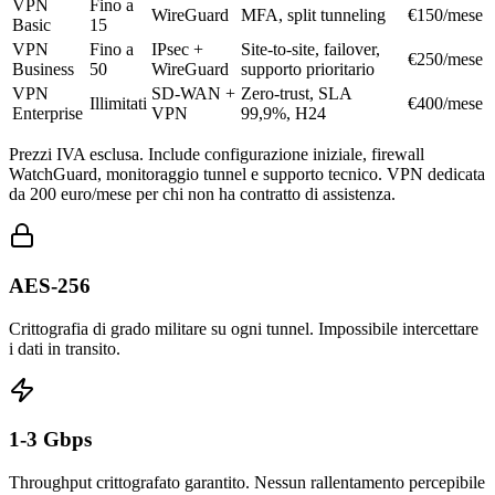
VPN
Fino a
WireGuard
MFA, split tunneling
€150/mese
Basic
15
VPN
Fino a
IPsec +
Site-to-site, failover,
€250/mese
Business
50
WireGuard
supporto prioritario
VPN
SD-WAN +
Zero-trust, SLA
Illimitati
€400/mese
Enterprise
VPN
99,9%, H24
Prezzi IVA esclusa. Include configurazione iniziale, firewall
WatchGuard, monitoraggio tunnel e supporto tecnico. VPN dedicata
da 200 euro/mese per chi non ha contratto di assistenza.
AES-256
Crittografia di grado militare su ogni tunnel. Impossibile intercettare
i dati in transito.
1-3 Gbps
Throughput crittografato garantito. Nessun rallentamento percepibile