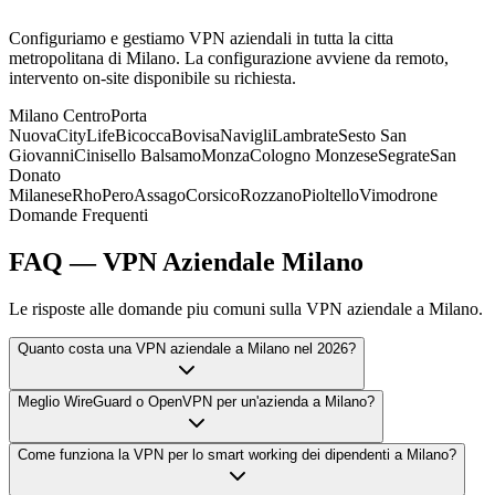
Configuriamo e gestiamo VPN aziendali in tutta la citta
metropolitana di Milano. La configurazione avviene da remoto,
intervento on-site disponibile su richiesta.
Milano Centro
Porta
Nuova
CityLife
Bicocca
Bovisa
Navigli
Lambrate
Sesto San
Giovanni
Cinisello Balsamo
Monza
Cologno Monzese
Segrate
San
Donato
Milanese
Rho
Pero
Assago
Corsico
Rozzano
Pioltello
Vimodrone
Domande Frequenti
FAQ — VPN Aziendale Milano
Le risposte alle domande piu comuni sulla VPN aziendale a Milano.
Quanto costa una VPN aziendale a Milano nel 2026?
Meglio WireGuard o OpenVPN per un'azienda a Milano?
Come funziona la VPN per lo smart working dei dipendenti a Milano?