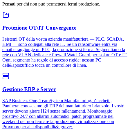
Pensati per chi non può permettersi fermi produzione.
Protezione OT/IT Convergence
I sistemi OT della vostra azienda manifatturiera — PLC, SCADA,
HMI — sono collegati alla rete IT. Se un ransomware entra via
email e raggiunge un PLC, la produzione si ferma. Segmentiamo la
rete con VLAN dedicate e firewall WatchGuard per isolare OT e IT.
Ogni segmento ha regole di accesso rigide: nessun PC
dell&apos;ufficio tocca un controllore di linea.
Gestione ERP e Server
SAP Business One, TeamSystem Manufacturing, Zucchetti,
Panthera: conosciamo gli ERP del manifatturiero brianzolo. I vostri
server devono girare H24 senza rallentamenti. Monitoraggio
proattivo 24/7 con allarmi automatici, patch programmate nei
weekend per non fermare la produzione, virtualizzazione con
Proxmox per alta disponibilit&agrave;.