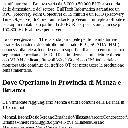
manifatturiera in Brianza varia da 5.000 a 50.000 EUR a seconda
delle dimensioni e del settore. BullTech Informatica garantisce un
RPO (Recovery Point Objective) di 15 minuti e un RTO (Recovery
Time Objective) di 4 ore tramite backup Veeam con replica off-site e
backup immutabile, a partire da 30 EUR per postazione al mese più
150-300 EUR al mese per server.
La convergenza OT/IT è la sfida principale per le manifatturiere
brianzole: i sistemi di controllo industriale (PLC, SCADA, HMI)
connessi alla rete aziendale creano superfici di attacco enormi se non
segmentati correttamente. BullTech implementa architetture di rete
con VLAN dedicate, firewall WatchGuard con IPS industriale e
monitoraggio continuo del traffico OT per proteggere la produzione
senza rallentarla.
Dove Operiamo in Provincia di Monza e
Brianza
Da Vimercate raggiungiamo Monza e tutti i comuni della Brianza in
10-25 minuti.
Monza
Lissone
Desio
Seregno
Brugherio
Villasanta
Arcore
Concorezzo
A
Brianza
Vimercate
Muggi&ograve;
Nova Milanese
Cesano
Maderno
Giussano
Meda
Carate Brianza