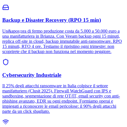
Backup e Disaster Recovery (RPO 15 min)
Un&apos;ora di fermo produzione costa da 5.000 a 50.000 euro a
una manifatturiera in Brianza. Con Veeam backup ogni 15 minuti,
replica off-site in cloud, backup immutabile anti-ransomware. RPO
15 minuti, RTO 4 ore. Testiamo il ripristino ogni trimestre: non
scoprirete che il backup non funziona nel momento peggiore.
Cybersecurity Industriale
Il 25% degli attacchi ransomware in Italia colpisce il settore
manifatturiero (Clusit 2025). Firewall WatchGuard con IPS e
sandboxing, segmentazione di rete OT/IT, email security con anti-
phishing avanzato, EDR su ogni endpoint. Formiamo operai e
impiegati a riconoscere le email pericolose: il 90% degli attacchi
parte da un click sbagliato.