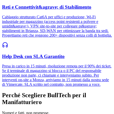
Reti e Connettivit&agrave; di Stabilimento
Cablaggio strutturato Cat6A per uffici e produzione, Wi-Fi
industriale per magazzino (access point resistenti a polvere e
umidit&agrave;), VPN site-to-site per collegare pi&ugrave;
stabilimenti in Brianza, SD-WAN per ottimizzare la banda tra sedi.
Progettiamo reti che reggono 200+ dispositivi senza colli di bottiglia.
Help Desk con SLA Garantito
Presa in carico in 15 minuti, risoluzione remota per il 90% dei ticket.
Se il terminale di magazzino si blocca o il PC del responsabile
produzione non parte, ci chiamate e interveniamo subito. Per
interventi on-site a Monza, arriviamo in 15 minuti dalla nostra sede
di Vimercate. SLA scritto nel contratto, non promesso a voce.
Perché Scegliere BullTech per il
Manifatturiero
Numeri e fatti, non promesse.