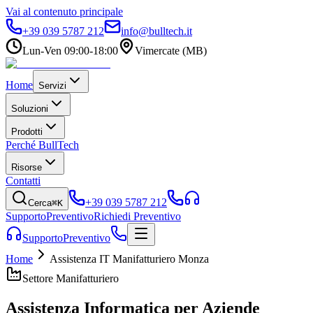
Vai al contenuto principale
+39 039 5787 212
info@bulltech.it
Lun-Ven 09:00-18:00
Vimercate (MB)
Home
Servizi
Soluzioni
Prodotti
Perché BullTech
Risorse
Contatti
+39 039 5787 212
Cerca
⌘K
Supporto
Preventivo
Richiedi Preventivo
Supporto
Preventivo
Home
Assistenza IT Manifatturiero Monza
Settore Manifatturiero
Assistenza Informatica per Aziende