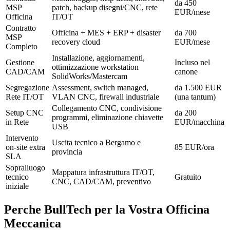
da 450
MSP
patch, backup disegni/CNC, rete
EUR/mese
Officina
IT/OT
Contratto
Officina + MES + ERP + disaster
da 700
MSP
recovery cloud
EUR/mese
Completo
Installazione, aggiornamenti,
Gestione
Incluso nel
ottimizzazione workstation
CAD/CAM
canone
SolidWorks/Mastercam
Segregazione
Assessment, switch managed,
da 1.500 EUR
Rete IT/OT
VLAN CNC, firewall industriale
(una tantum)
Collegamento CNC, condivisione
Setup CNC
da 200
programmi, eliminazione chiavette
in Rete
EUR/macchina
USB
Intervento
Uscita tecnico a Bergamo e
on-site extra
85 EUR/ora
provincia
SLA
Sopralluogo
Mappatura infrastruttura IT/OT,
tecnico
Gratuito
CNC, CAD/CAM, preventivo
iniziale
Perche BullTech per la Vostra Officina
Meccanica