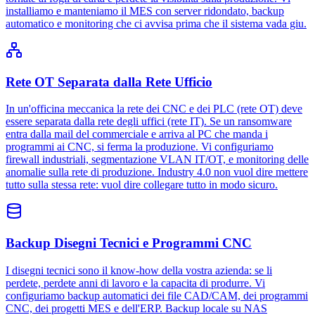
installiamo e manteniamo il MES con server ridondato, backup
automatico e monitoring che ci avvisa prima che il sistema vada giu.
Rete OT Separata dalla Rete Ufficio
In un'officina meccanica la rete dei CNC e dei PLC (rete OT) deve
essere separata dalla rete degli uffici (rete IT). Se un ransomware
entra dalla mail del commerciale e arriva al PC che manda i
programmi ai CNC, si ferma la produzione. Vi configuriamo
firewall industriali, segmentazione VLAN IT/OT, e monitoring delle
anomalie sulla rete di produzione. Industry 4.0 non vuol dire mettere
tutto sulla stessa rete: vuol dire collegare tutto in modo sicuro.
Backup Disegni Tecnici e Programmi CNC
I disegni tecnici sono il know-how della vostra azienda: se li
perdete, perdete anni di lavoro e la capacita di produrre. Vi
configuriamo backup automatici dei file CAD/CAM, dei programmi
CNC, dei progetti MES e dell'ERP. Backup locale su NAS