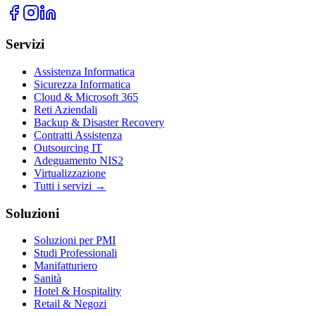
Servizi
Assistenza Informatica
Sicurezza Informatica
Cloud & Microsoft 365
Reti Aziendali
Backup & Disaster Recovery
Contratti Assistenza
Outsourcing IT
Adeguamento NIS2
Virtualizzazione
Tutti i servizi →
Soluzioni
Soluzioni per PMI
Studi Professionali
Manifatturiero
Sanità
Hotel & Hospitality
Retail & Negozi