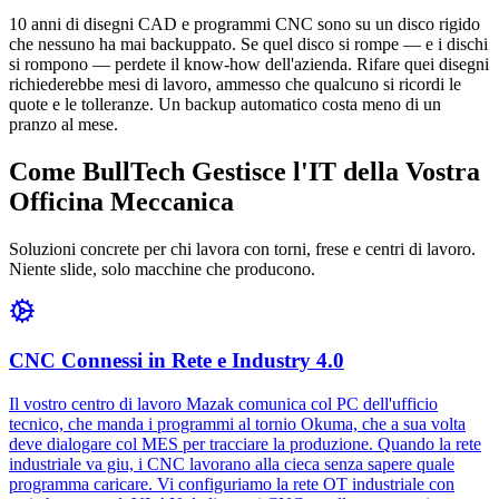
10 anni di disegni CAD e programmi CNC sono su un disco rigido
che nessuno ha mai backuppato. Se quel disco si rompe — e i dischi
si rompono — perdete il know-how dell'azienda. Rifare quei disegni
richiederebbe mesi di lavoro, ammesso che qualcuno si ricordi le
quote e le tolleranze. Un backup automatico costa meno di un
pranzo al mese.
Come BullTech Gestisce l'IT della Vostra
Officina Meccanica
Soluzioni concrete per chi lavora con torni, frese e centri di lavoro.
Niente slide, solo macchine che producono.
CNC Connessi in Rete e Industry 4.0
Il vostro centro di lavoro Mazak comunica col PC dell'ufficio
tecnico, che manda i programmi al tornio Okuma, che a sua volta
deve dialogare col MES per tracciare la produzione. Quando la rete
industriale va giu, i CNC lavorano alla cieca senza sapere quale
programma caricare. Vi configuriamo la rete OT industriale con