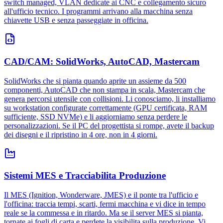
switch managed, VLAN dedicate ai CNC e collegamento sicuro
all'ufficio tecnico. I programmi arrivano alla macchina senza
chiavette USB e senza passeggiate in officina.
CAD/CAM: SolidWorks, AutoCAD, Mastercam
SolidWorks che si pianta quando aprite un assieme da 500
componenti, AutoCAD che non stampa in scala, Mastercam che
genera percorsi utensile con collisioni. Li conosciamo, li installiamo
su workstation configurate correttamente (GPU certificata, RAM
sufficiente, SSD NVMe) e li aggiorniamo senza perdere le
personalizzazioni. Se il PC del progettista si rompe, avete il backup
dei disegni e il ripristino in 4 ore, non in 4 giorni.
Sistemi MES e Tracciabilita Produzione
Il MES (Ignition, Wonderware, JMES) e il ponte tra l'ufficio e
l'officina: traccia tempi, scarti, fermi macchina e vi dice in tempo
reale se la commessa e in ritardo. Ma se il server MES si pianta,
tornate ai fogli di carta e perdete la visibilita sulla produzione. Vi