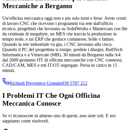
Meccaniche a Bergamo
Un'officina meccanica oggi non e piu solo torni e frese. Avete centri
di lavoro CNC che ricevono i programmi via rete dall'ufficio
tecnico, progettisti che lavorano su SolidWorks e Mastercam con file
da centinaia di megabyte, un MES che traccia la produzione in
tempo reale, e un ERP che gestisce commesse, bolle e fatture.
Quando la rete industriale va giu, i CNC lavorano alla cieca.
Quando il PC del progettista si rompe, perdete i disegni. BullTech
Informatica e a Vimercate (MB), 30 minuti da Bergamo sulla A4:
dal 2009 gestiamo l'IT di officine meccaniche con CNC connessi,
CAD/CAM, MES e reti IT/OT segregate. Presa in carico in 15
minuti.
Richiedi Preventivo Gratuito
039 5787 212
I Problemi IT Che Ogni Officina
Meccanica Conosce
Se vi riconoscete in almeno uno di questi, non siete soli. E noi
sappiamo come risolverli.