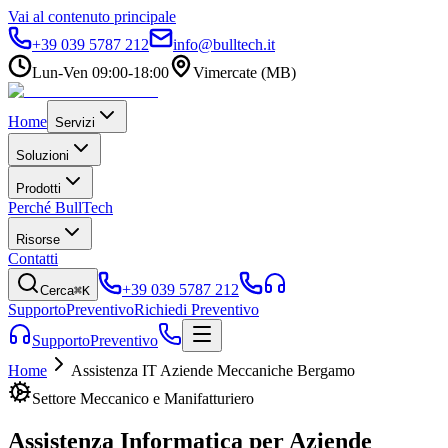
Vai al contenuto principale
+39 039 5787 212
info@bulltech.it
Lun-Ven 09:00-18:00
Vimercate (MB)
Home
Servizi
Soluzioni
Prodotti
Perché BullTech
Risorse
Contatti
+39 039 5787 212
Cerca
⌘K
Supporto
Preventivo
Richiedi Preventivo
Supporto
Preventivo
Home
Assistenza IT Aziende Meccaniche Bergamo
Settore Meccanico e Manifatturiero
Assistenza Informatica per Aziende