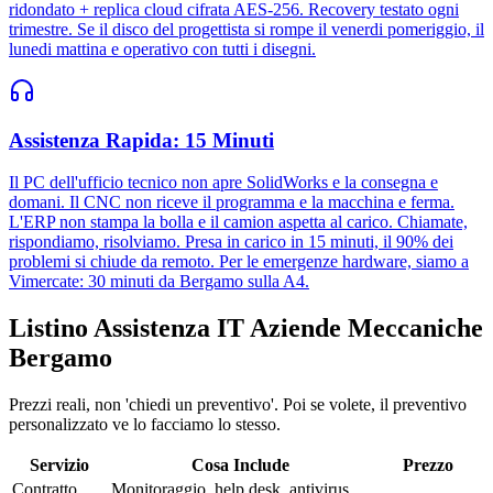
ridondato + replica cloud cifrata AES-256. Recovery testato ogni
trimestre. Se il disco del progettista si rompe il venerdi pomeriggio, il
lunedi mattina e operativo con tutti i disegni.
Assistenza Rapida: 15 Minuti
Il PC dell'ufficio tecnico non apre SolidWorks e la consegna e
domani. Il CNC non riceve il programma e la macchina e ferma.
L'ERP non stampa la bolla e il camion aspetta al carico. Chiamate,
rispondiamo, risolviamo. Presa in carico in 15 minuti, il 90% dei
problemi si chiude da remoto. Per le emergenze hardware, siamo a
Vimercate: 30 minuti da Bergamo sulla A4.
Listino Assistenza IT Aziende Meccaniche
Bergamo
Prezzi reali, non 'chiedi un preventivo'. Poi se volete, il preventivo
personalizzato ve lo facciamo lo stesso.
Servizio
Cosa Include
Prezzo
Contratto
Monitoraggio, help desk, antivirus,