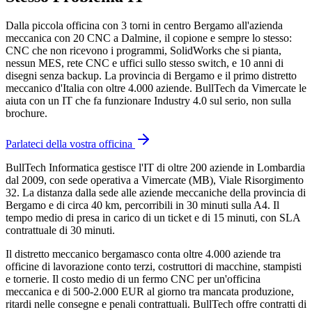
Dalla piccola officina con 3 torni in centro Bergamo all'azienda
meccanica con 20 CNC a Dalmine, il copione e sempre lo stesso:
CNC che non ricevono i programmi, SolidWorks che si pianta,
nessun MES, rete CNC e uffici sullo stesso switch, e 10 anni di
disegni senza backup. La provincia di Bergamo e il primo distretto
meccanico d'Italia con oltre 4.000 aziende. BullTech da Vimercate le
aiuta con un IT che fa funzionare Industry 4.0 sul serio, non sulla
brochure.
Parlateci della vostra officina
BullTech Informatica gestisce l'IT di oltre 200 aziende in Lombardia
dal 2009, con sede operativa a Vimercate (MB), Viale Risorgimento
32. La distanza dalla sede alle aziende meccaniche della provincia di
Bergamo e di circa 40 km, percorribili in 30 minuti sulla A4. Il
tempo medio di presa in carico di un ticket e di 15 minuti, con SLA
contrattuale di 30 minuti.
Il distretto meccanico bergamasco conta oltre 4.000 aziende tra
officine di lavorazione conto terzi, costruttori di macchine, stampisti
e tornerie. Il costo medio di un fermo CNC per un'officina
meccanica e di 500-2.000 EUR al giorno tra mancata produzione,
ritardi nelle consegne e penali contrattuali. BullTech offre contratti di