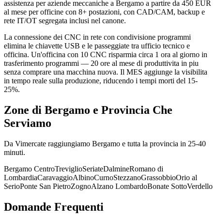
assistenza per aziende meccaniche a Bergamo a partire da 450 EUR
al mese per officine con 8+ postazioni, con CAD/CAM, backup e
rete IT/OT segregata inclusi nel canone.
La connessione dei CNC in rete con condivisione programmi
elimina le chiavette USB e le passeggiate tra ufficio tecnico e
officina. Un'officina con 10 CNC risparmia circa 1 ora al giorno in
trasferimento programmi — 20 ore al mese di produttivita in piu
senza comprare una macchina nuova. Il MES aggiunge la visibilita
in tempo reale sulla produzione, riducendo i tempi morti del 15-
25%.
Zone di Bergamo e Provincia Che
Serviamo
Da Vimercate raggiungiamo Bergamo e tutta la provincia in 25-40
minuti.
Bergamo Centro
Treviglio
Seriate
Dalmine
Romano di
Lombardia
Caravaggio
Albino
Curno
Stezzano
Grassobbio
Orio al
Serio
Ponte San Pietro
Zogno
Alzano Lombardo
Bonate Sotto
Verdello
Domande Frequenti