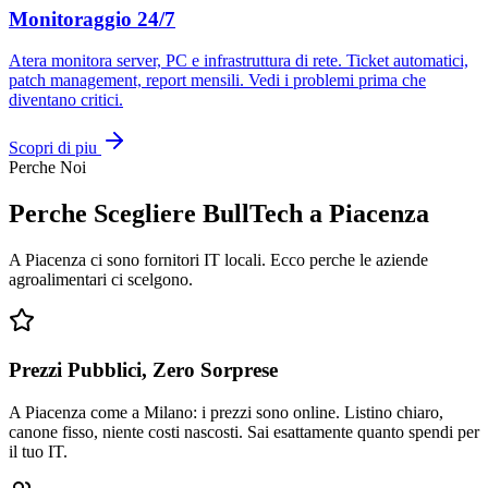
Monitoraggio 24/7
Atera monitora server, PC e infrastruttura di rete. Ticket automatici,
patch management, report mensili. Vedi i problemi prima che
diventano critici.
Scopri di piu
Perche Noi
Perche Scegliere BullTech a Piacenza
A Piacenza ci sono fornitori IT locali. Ecco perche le aziende
agroalimentari ci scelgono.
Prezzi Pubblici, Zero Sorprese
A Piacenza come a Milano: i prezzi sono online. Listino chiaro,
canone fisso, niente costi nascosti. Sai esattamente quanto spendi per
il tuo IT.