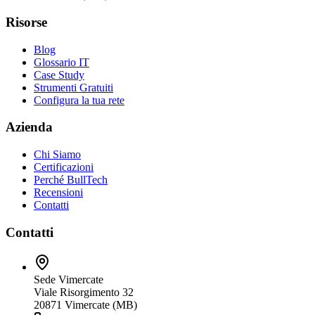
Risorse
Blog
Glossario IT
Case Study
Strumenti Gratuiti
Configura la tua rete
Azienda
Chi Siamo
Certificazioni
Perché BullTech
Recensioni
Contatti
Contatti
Sede Vimercate
Viale Risorgimento 32
20871 Vimercate (MB)