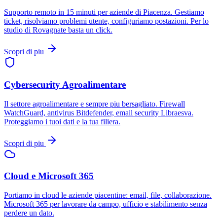
Supporto remoto in 15 minuti per aziende di Piacenza. Gestiamo
ticket, risolviamo problemi utente, configuriamo postazioni. Per lo
studio di Rovagnate basta un click.
Scopri di piu
Cybersecurity Agroalimentare
Il settore agroalimentare e sempre piu bersagliato. Firewall
WatchGuard, antivirus Bitdefender, email security Libraesva.
Proteggiamo i tuoi dati e la tua filiera.
Scopri di piu
Cloud e Microsoft 365
Portiamo in cloud le aziende piacentine: email, file, collaborazione.
Microsoft 365 per lavorare da campo, ufficio e stabilimento senza
perdere un dato.