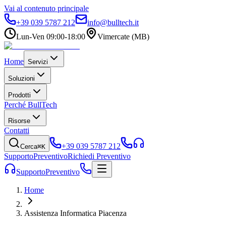
Vai al contenuto principale
+39 039 5787 212
info@bulltech.it
Lun-Ven 09:00-18:00
Vimercate (MB)
Home
Servizi
Soluzioni
Prodotti
Perché BullTech
Risorse
Contatti
+39 039 5787 212
Cerca
⌘K
Supporto
Preventivo
Richiedi Preventivo
Supporto
Preventivo
Home
Assistenza Informatica Piacenza