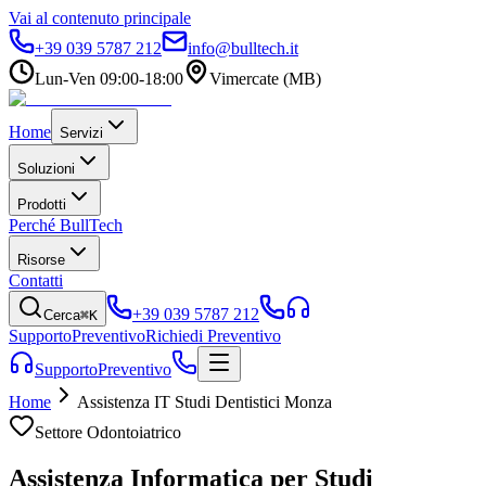
Vai al contenuto principale
+39 039 5787 212
info@bulltech.it
Lun-Ven 09:00-18:00
Vimercate (MB)
Home
Servizi
Soluzioni
Prodotti
Perché BullTech
Risorse
Contatti
+39 039 5787 212
Cerca
⌘K
Supporto
Preventivo
Richiedi Preventivo
Supporto
Preventivo
Home
Assistenza IT Studi Dentistici Monza
Settore Odontoiatrico
Assistenza Informatica per Studi