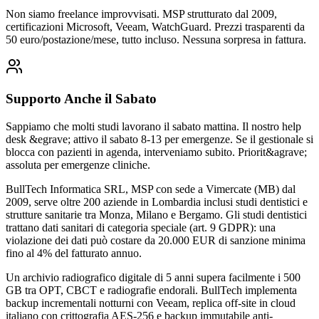
Non siamo freelance improvvisati. MSP strutturato dal 2009,
certificazioni Microsoft, Veeam, WatchGuard. Prezzi trasparenti da
50 euro/postazione/mese, tutto incluso. Nessuna sorpresa in fattura.
Supporto Anche il Sabato
Sappiamo che molti studi lavorano il sabato mattina. Il nostro help
desk &egrave; attivo il sabato 8-13 per emergenze. Se il gestionale si
blocca con pazienti in agenda, interveniamo subito. Priorit&agrave;
assoluta per emergenze cliniche.
BullTech Informatica SRL, MSP con sede a Vimercate (MB) dal
2009, serve oltre 200 aziende in Lombardia inclusi studi dentistici e
strutture sanitarie tra Monza, Milano e Bergamo. Gli studi dentistici
trattano dati sanitari di categoria speciale (art. 9 GDPR): una
violazione dei dati può costare da 20.000 EUR di sanzione minima
fino al 4% del fatturato annuo.
Un archivio radiografico digitale di 5 anni supera facilmente i 500
GB tra OPT, CBCT e radiografie endorali. BullTech implementa
backup incrementali notturni con Veeam, replica off-site in cloud
italiano con crittografia AES-256 e backup immutabile anti-