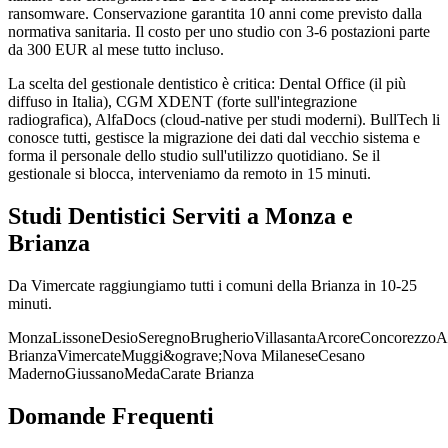
ransomware. Conservazione garantita 10 anni come previsto dalla
normativa sanitaria. Il costo per uno studio con 3-6 postazioni parte
da 300 EUR al mese tutto incluso.
La scelta del gestionale dentistico è critica: Dental Office (il più
diffuso in Italia), CGM XDENT (forte sull'integrazione
radiografica), AlfaDocs (cloud-native per studi moderni). BullTech li
conosce tutti, gestisce la migrazione dei dati dal vecchio sistema e
forma il personale dello studio sull'utilizzo quotidiano. Se il
gestionale si blocca, interveniamo da remoto in 15 minuti.
Studi Dentistici Serviti a Monza e
Brianza
Da Vimercate raggiungiamo tutti i comuni della Brianza in 10-25
minuti.
Monza
Lissone
Desio
Seregno
Brugherio
Villasanta
Arcore
Concorezzo
A
Brianza
Vimercate
Muggi&ograve;
Nova Milanese
Cesano
Maderno
Giussano
Meda
Carate Brianza
Domande Frequenti