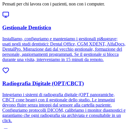
Pensati per chi lavora con i pazienti, non con i computer.
Gestionale Dentistico
Installiamo, configuriamo e manteniamo i gestionali pi&ugrave;
usati negli studi dentistici: Dental Office, CGM XDENT, AlfaDocs,
DentalPro. Migrazione dati dal vecchio gestionale, formazione del
personale, aggiornamenti programmati. Se il gestionale si blocca
durante una visita, interveniamo in 15 minuti da remoto.
Radiografia Digitale (OPT/CBCT)
Integriamo i sistemi di radiografia digitale (OPT panoramiche,
CBCT cone beam) con il gestionale dello studio. Le immagini
devono fluire senza intoppi dal sensore alla cartella paziente.
Configuriamo protocolli DICOM, calibriamo i monitor diagnostici e
garantiamo che ogni radiografia sia archiviata e consultabile in un
click.