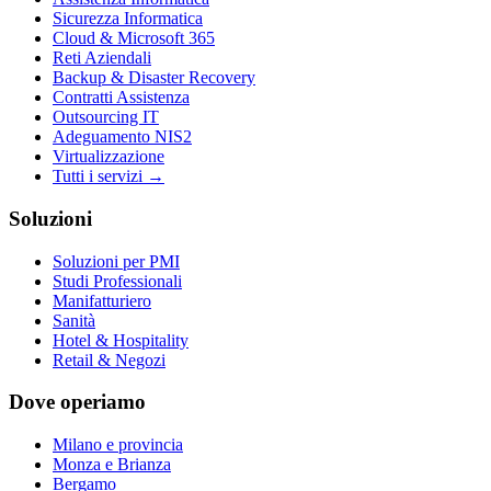
Sicurezza Informatica
Cloud & Microsoft 365
Reti Aziendali
Backup & Disaster Recovery
Contratti Assistenza
Outsourcing IT
Adeguamento NIS2
Virtualizzazione
Tutti i servizi →
Soluzioni
Soluzioni per PMI
Studi Professionali
Manifatturiero
Sanità
Hotel & Hospitality
Retail & Negozi
Dove operiamo
Milano e provincia
Monza e Brianza
Bergamo