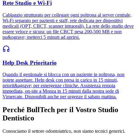
Rete Studio e Wi-Fi
Cablaggio strutturato per collegare ogni poltrona al server centrale,
Wi-Fi separato per pazienti e staff, rete dedicata per dispositivi
medicali (OPT, CBCT, scanner intraorali). La rete dello studio deve
essere veloce e sicura: un file CBCT pesa 200-500 MB e non
pu&ograve; metterci 5 minuti ad aprirsi.
Help Desk Prioritario
Quando il gestionale si blocca con un paziente in poltrona, non
potete aspettare. Help desk con presa in carico in 15 minuti,
priorit&agrave; per emergenze cliniche. Assistenza remota
immediata, on-site a Monza in 15 minuti dalla nostra sede di
Vimercate. Disponibili anche per urgenze il sabato mattina.
Perché BullTech per il Vostro Studio
Dentistico
Conosciamo il settore odontoiatrico, non siamo tecnici generici.