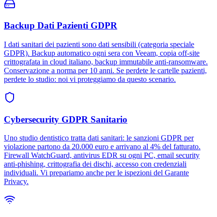
Backup Dati Pazienti GDPR
I dati sanitari dei pazienti sono dati sensibili (categoria speciale
GDPR). Backup automatico ogni sera con Veeam, copia off-site
crittografata in cloud italiano, backup immutabile anti-ransomware.
Conservazione a norma per 10 anni. Se perdete le cartelle pazienti,
perdete lo studio: noi vi proteggiamo da questo scenario.
Cybersecurity GDPR Sanitario
Uno studio dentistico tratta dati sanitari: le sanzioni GDPR per
violazione partono da 20.000 euro e arrivano al 4% del fatturato.
Firewall WatchGuard, antivirus EDR su ogni PC, email security
anti-phishing, crittografia dei dischi, accesso con credenziali
individuali. Vi prepariamo anche per le ispezioni del Garante
Privacy.