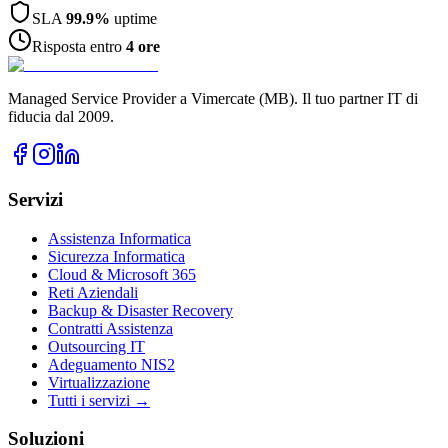
SLA
99.9%
uptime
Risposta entro
4 ore
Managed Service Provider a Vimercate (MB). Il tuo partner IT di
fiducia dal 2009.
Servizi
Assistenza Informatica
Sicurezza Informatica
Cloud & Microsoft 365
Reti Aziendali
Backup & Disaster Recovery
Contratti Assistenza
Outsourcing IT
Adeguamento NIS2
Virtualizzazione
Tutti i servizi →
Soluzioni