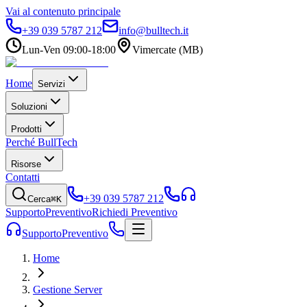
Vai al contenuto principale
+39 039 5787 212
info@bulltech.it
Lun-Ven 09:00-18:00
Vimercate (MB)
Home
Servizi
Soluzioni
Prodotti
Perché BullTech
Risorse
Contatti
+39 039 5787 212
Cerca
⌘K
Supporto
Preventivo
Richiedi Preventivo
Supporto
Preventivo
Home
Gestione Server