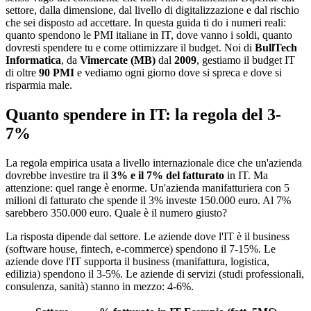
settore, dalla dimensione, dal livello di digitalizzazione e dal rischio
che sei disposto ad accettare. In questa guida ti do i numeri reali:
quanto spendono le PMI italiane in IT, dove vanno i soldi, quanto
dovresti spendere tu e come ottimizzare il budget. Noi di
BullTech
Informatica
, da
Vimercate (MB)
dal
2009
, gestiamo il budget IT
di oltre
90 PMI
e vediamo ogni giorno dove si spreca e dove si
risparmia male.
Quanto spendere in IT: la regola del 3-
7%
La regola empirica usata a livello internazionale dice che un'azienda
dovrebbe investire tra il
3% e il 7% del fatturato
in IT. Ma
attenzione: quel range è enorme. Un'azienda manifatturiera con 5
milioni di fatturato che spende il 3% investe 150.000 euro. Al 7%
sarebbero 350.000 euro. Quale è il numero giusto?
La risposta dipende dal settore. Le aziende dove l'IT è il business
(software house, fintech, e-commerce) spendono il 7-15%. Le
aziende dove l'IT supporta il business (manifattura, logistica,
edilizia) spendono il 3-5%. Le aziende di servizi (studi professionali,
consulenza, sanità) stanno in mezzo: 4-6%.