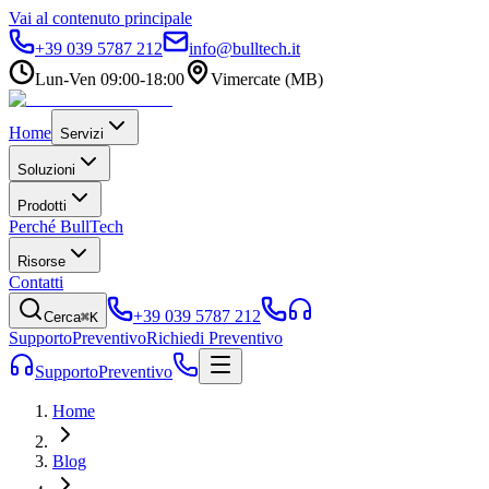
Vai al contenuto principale
+39 039 5787 212
info@bulltech.it
Lun-Ven 09:00-18:00
Vimercate (MB)
Home
Servizi
Soluzioni
Prodotti
Perché BullTech
Risorse
Contatti
+39 039 5787 212
Cerca
⌘K
Supporto
Preventivo
Richiedi Preventivo
Supporto
Preventivo
Home
Blog