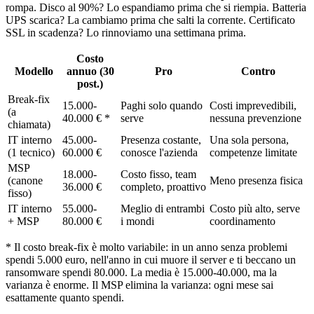
rompa. Disco al 90%? Lo espandiamo prima che si riempia. Batteria
UPS scarica? La cambiamo prima che salti la corrente. Certificato
SSL in scadenza? Lo rinnoviamo una settimana prima.
Costo
Modello
annuo (30
Pro
Contro
post.)
Break-fix
15.000-
Paghi solo quando
Costi imprevedibili,
(a
40.000 € *
serve
nessuna prevenzione
chiamata)
IT interno
45.000-
Presenza costante,
Una sola persona,
(1 tecnico)
60.000 €
conosce l'azienda
competenze limitate
MSP
18.000-
Costo fisso, team
(canone
Meno presenza fisica
36.000 €
completo, proattivo
fisso)
IT interno
55.000-
Meglio di entrambi
Costo più alto, serve
+ MSP
80.000 €
i mondi
coordinamento
* Il costo break-fix è molto variabile: in un anno senza problemi
spendi 5.000 euro, nell'anno in cui muore il server e ti beccano un
ransomware spendi 80.000. La media è 15.000-40.000, ma la
varianza è enorme. Il MSP elimina la varianza: ogni mese sai
esattamente quanto spendi.