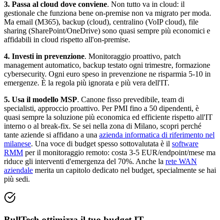
3. Passa al cloud dove conviene
. Non tutto va in cloud: il
gestionale che funziona bene on-premise non va migrato per moda.
Ma email (M365), backup (cloud), centralino (VoIP cloud), file
sharing (SharePoint/OneDrive) sono quasi sempre più economici e
affidabili in cloud rispetto all'on-premise.
4. Investi in prevenzione
. Monitoraggio proattivo, patch
management automatico, backup testato ogni trimestre, formazione
cybersecurity. Ogni euro speso in prevenzione ne risparmia 5-10 in
emergenze. È la regola più ignorata e più vera dell'IT.
5. Usa il modello MSP
. Canone fisso prevedibile, team di
specialisti, approccio proattivo. Per PMI fino a 50 dipendenti, è
quasi sempre la soluzione più economica ed efficiente rispetto all'IT
interno o al break-fix. Se sei nella zona di Milano, scopri perché
tante aziende si affidano a una
azienda informatica di riferimento nel
milanese
. Una voce di budget spesso sottovalutata è il
software
RMM
per il monitoraggio remoto: costa 3-5 EUR/endpoint/mese ma
riduce gli interventi d'emergenza del 70%. Anche la
rete WAN
aziendale
merita un capitolo dedicato nel budget, specialmente se hai
più sedi.
BullTech ottimizza il tuo budget IT