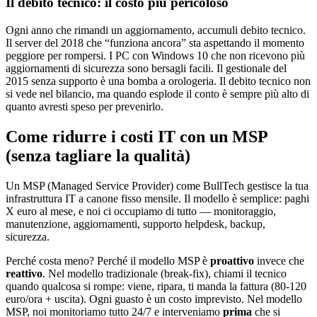
Il debito tecnico: il costo più pericoloso
Ogni anno che rimandi un aggiornamento, accumuli debito tecnico.
Il server del 2018 che “funziona ancora” sta aspettando il momento
peggiore per rompersi. I PC con Windows 10 che non ricevono più
aggiornamenti di sicurezza sono bersagli facili. Il gestionale del
2015 senza supporto è una bomba a orologeria. Il debito tecnico non
si vede nel bilancio, ma quando esplode il conto è sempre più alto di
quanto avresti speso per prevenirlo.
Come ridurre i costi IT con un MSP
(senza tagliare la qualità)
Un MSP (Managed Service Provider) come BullTech gestisce la tua
infrastruttura IT a canone fisso mensile. Il modello è semplice: paghi
X euro al mese, e noi ci occupiamo di tutto — monitoraggio,
manutenzione, aggiornamenti, supporto helpdesk, backup,
sicurezza.
Perché costa meno? Perché il modello MSP è
proattivo
invece che
reattivo
. Nel modello tradizionale (break-fix), chiami il tecnico
quando qualcosa si rompe: viene, ripara, ti manda la fattura (80-120
euro/ora + uscita). Ogni guasto è un costo imprevisto. Nel modello
MSP, noi monitoriamo tutto 24/7 e interveniamo
prima
che si