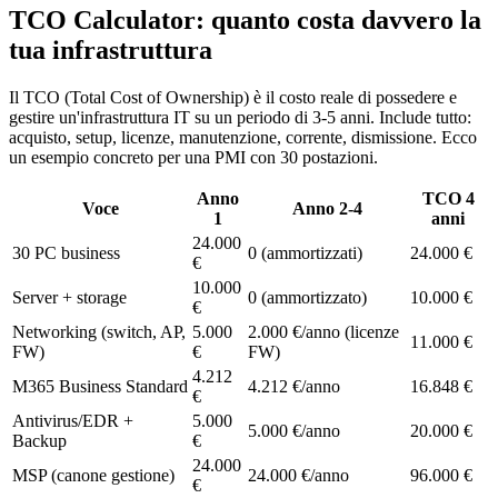
TCO Calculator: quanto costa davvero la
tua infrastruttura
Il TCO (Total Cost of Ownership) è il costo reale di possedere e
gestire un'infrastruttura IT su un periodo di 3-5 anni. Include tutto:
acquisto, setup, licenze, manutenzione, corrente, dismissione. Ecco
un esempio concreto per una PMI con 30 postazioni.
Anno
TCO 4
Voce
Anno 2-4
1
anni
24.000
30 PC business
0 (ammortizzati)
24.000 €
€
10.000
Server + storage
0 (ammortizzato)
10.000 €
€
Networking (switch, AP,
5.000
2.000 €/anno (licenze
11.000 €
FW)
€
FW)
4.212
M365 Business Standard
4.212 €/anno
16.848 €
€
Antivirus/EDR +
5.000
5.000 €/anno
20.000 €
Backup
€
24.000
MSP (canone gestione)
24.000 €/anno
96.000 €
€