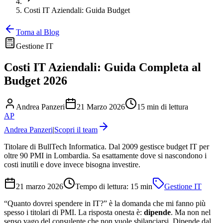
Costi IT Aziendali: Guida Budget
Torna al Blog
Gestione IT
Costi IT Aziendali: Guida Completa al
Budget 2026
Andrea Panzeri
21 Marzo 2026
15 min di lettura
AP
Andrea Panzeri
|
Scopri il team
Titolare di BullTech Informatica. Dal 2009 gestisce budget IT per
oltre 90 PMI in Lombardia. Sa esattamente dove si nascondono i
costi inutili e dove invece bisogna investire.
21 marzo 2026
Tempo di lettura:
15
min
Gestione IT
“Quanto dovrei spendere in IT?” è la domanda che mi fanno più
spesso i titolari di PMI. La risposta onesta è:
dipende
. Ma non nel
senso vago del consulente che non vuole sbilanciarsi. Dipende dal