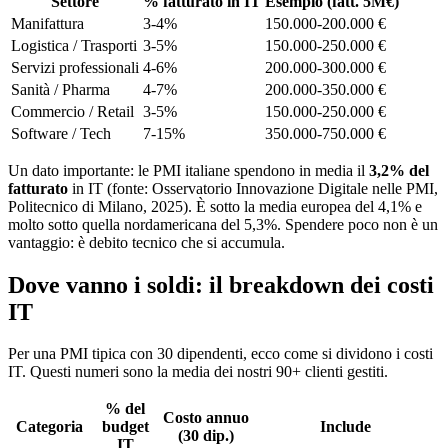
Settore
% fatturato in IT
Esempio (fatt. 5M€)
Manifattura
3-4%
150.000-200.000 €
Logistica / Trasporti
3-5%
150.000-250.000 €
Servizi professionali
4-6%
200.000-300.000 €
Sanità / Pharma
4-7%
200.000-350.000 €
Commercio / Retail
3-5%
150.000-250.000 €
Software / Tech
7-15%
350.000-750.000 €
Un dato importante: le PMI italiane spendono in media il
3,2% del
fatturato
in IT (fonte: Osservatorio Innovazione Digitale nelle PMI,
Politecnico di Milano, 2025). È sotto la media europea del 4,1% e
molto sotto quella nordamericana del 5,3%. Spendere poco non è un
vantaggio: è debito tecnico che si accumula.
Dove vanno i soldi: il breakdown dei costi
IT
Per una PMI tipica con 30 dipendenti, ecco come si dividono i costi
IT. Questi numeri sono la media dei nostri 90+ clienti gestiti.
% del
Costo annuo
Categoria
budget
Include
(30 dip.)
IT