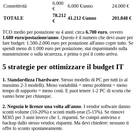
6.000
Connettività
6.000 €/anno
24.000 €
€
78.212
TOTALE
41.212 €/anno
201.848 €
€
TCO medio per postazione su 4 anni: circa
6.700 euro
, ovvero
1.680 euro/postazione/anno
. Questo è il numero che devi usare per
fare budget: 1.500-2.000 euro per postazione all'anno copre tutto. Se
spendi meno di 1.000 euro per postazione, stai risparmiando sulla
manutenzione o sulla sicurezza, e prima o poi il conto arriva.
5 strategie per ottimizzare il budget IT
1. Standardizza l'hardware
. Stesso modello di PC per tutti (o al
massimo 2-3 modelli). Meno variabilità = meno problemi = meno
tempo di supporto = meno costi. E puoi tenere 1-2 PC di scorta che
vanno bene per chiunque.
2. Negozia le licenze una volta all'anno
. I vendor software danno
sconti volume (10-20%) e sconti multi-year (5-15%). Se rinnovi
M365 per 3 anni invece che 1, risparmi. Se compri antivirus e
backup dallo stesso vendor, risparmi. Ma devi chiedere: nessuno ti
offre lo sconto spontaneamente.