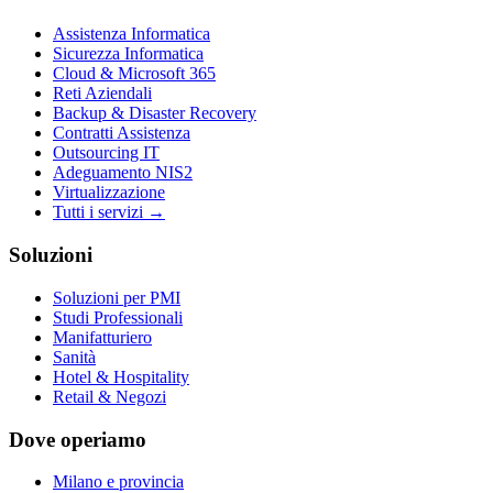
Assistenza Informatica
Sicurezza Informatica
Cloud & Microsoft 365
Reti Aziendali
Backup & Disaster Recovery
Contratti Assistenza
Outsourcing IT
Adeguamento NIS2
Virtualizzazione
Tutti i servizi →
Soluzioni
Soluzioni per PMI
Studi Professionali
Manifatturiero
Sanità
Hotel & Hospitality
Retail & Negozi
Dove operiamo
Milano e provincia