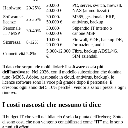
20.000-
PC, server, switch, firewall,
Hardware
20-25%
40.000 €
NAS (ammortizzati)
Software e
30.000-
M365, gestionale, ERP,
25-35%
licenze
50.000 €
antivirus, backup
Personale
30.000-
Stipendio IT interno o
30-40%
IT / MSP
60.000 €
canone MSP
10.000-
Firewall, EDR, backup DR,
Sicurezza
8-12%
20.000 €
formazione, audit
5.000-12.000
Fibra, backup ADSL/4G,
Connettività
5-8%
€
SIM aziendali
Il dato che sorprende molti titolari: il
software costa più
dell'hardware
. Nel 2026, con il modello subscription che domina
tutto (M365, Adobe, gestionale in cloud, antivirus, backup), le
licenze software sono la voce più grande dopo il personale. E
crescono ogni anno del 5-10% perché i vendor alzano i prezzi a ogni
rinnovo.
I costi nascosti che nessuno ti dice
Il budget IT che vedi nel bilancio è solo la punta dell'iceberg. Sotto
ci sono costi che non vengono contabilizzati come “IT” ma lo sono
a tutti gli effetti.