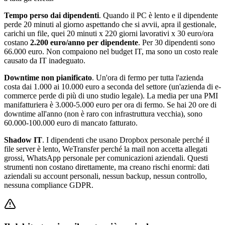
Tempo perso dai dipendenti
. Quando il PC è lento e il dipendente
perde 20 minuti al giorno aspettando che si avvii, apra il gestionale,
carichi un file, quei 20 minuti x 220 giorni lavorativi x 30 euro/ora
costano
2.200 euro/anno per dipendente
. Per 30 dipendenti sono
66.000 euro. Non compaiono nel budget IT, ma sono un costo reale
causato da IT inadeguato.
Downtime non pianificato
. Un'ora di fermo per tutta l'azienda
costa dai 1.000 ai 10.000 euro a seconda del settore (un'azienda di e-
commerce perde di più di uno studio legale). La media per una PMI
manifatturiera è 3.000-5.000 euro per ora di fermo. Se hai 20 ore di
downtime all'anno (non è raro con infrastruttura vecchia), sono
60.000-100.000 euro di mancato fatturato.
Shadow IT
. I dipendenti che usano Dropbox personale perché il
file server è lento, WeTransfer perché la mail non accetta allegati
grossi, WhatsApp personale per comunicazioni aziendali. Questi
strumenti non costano direttamente, ma creano rischi enormi: dati
aziendali su account personali, nessun backup, nessun controllo,
nessuna compliance GDPR.