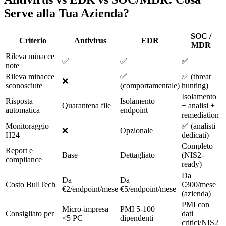
Serve alla Tua Azienda?
SOC /
Criterio
Antivirus
EDR
MDR
Rileva minacce
✅
✅
✅
note
Rileva minacce
✅
✅ (threat
❌
sconosciute
(comportamentale)
hunting)
Isolamento
Risposta
Isolamento
Quarantena file
+ analisi +
automatica
endpoint
remediation
Monitoraggio
✅ (analisti
❌
Opzionale
H24
dedicati)
Completo
Report e
Base
Dettagliato
(NIS2-
compliance
ready)
Da
Da
Da
Costo BullTech
€300/mese
€2/endpoint/mese
€5/endpoint/mese
(azienda)
PMI con
Micro-impresa
PMI 5-100
Consigliato per
dati
<5 PC
dipendenti
critici/NIS2