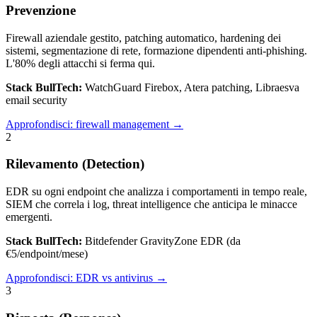
Prevenzione
Firewall aziendale gestito, patching automatico, hardening dei
sistemi, segmentazione di rete, formazione dipendenti anti-phishing.
L'80% degli attacchi si ferma qui.
Stack BullTech:
WatchGuard Firebox, Atera patching, Libraesva
email security
Approfondisci:
firewall management
→
2
Rilevamento (Detection)
EDR su ogni endpoint che analizza i comportamenti in tempo reale,
SIEM che correla i log, threat intelligence che anticipa le minacce
emergenti.
Stack BullTech:
Bitdefender GravityZone EDR (da
€5/endpoint/mese)
Approfondisci:
EDR vs antivirus
→
3