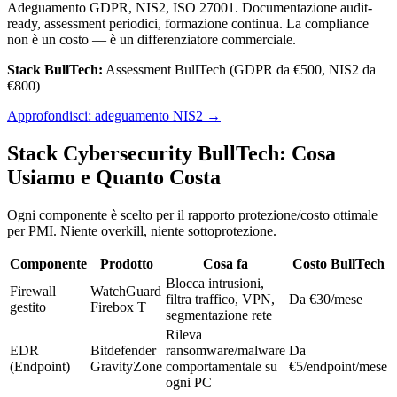
Adeguamento GDPR, NIS2, ISO 27001. Documentazione audit-
ready, assessment periodici, formazione continua. La compliance
non è un costo — è un differenziatore commerciale.
Stack BullTech:
Assessment BullTech (GDPR da €500, NIS2 da
€800)
Approfondisci:
adeguamento NIS2
→
Stack Cybersecurity BullTech: Cosa
Usiamo e Quanto Costa
Ogni componente è scelto per il rapporto protezione/costo ottimale
per PMI. Niente overkill, niente sottoprotezione.
Componente
Prodotto
Cosa fa
Costo BullTech
Blocca intrusioni,
Firewall
WatchGuard
filtra traffico, VPN,
Da €30/mese
gestito
Firebox T
segmentazione rete
Rileva
EDR
Bitdefender
ransomware/malware
Da
(Endpoint)
GravityZone
comportamentale su
€5/endpoint/mese
ogni PC