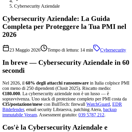
Cybersecurity Aziendale
Cybersecurity Aziendale: La Guida
Completa per Proteggere la Tua PMI nel
2026
23 Maggio 2026
Tempo di lettura:
14
min
Cybersecurity
In breve — Cybersecurity Aziendale in 60
secondi
Nel 2026, il
68% degli attacchi ransomware
in Italia colpisce PMI
con meno di 250 dipendenti (Clusit 2025). Riscatto medio:
€180.000
. La cybersecurity aziendale non è un lusso — è
sopravvivenza. Uno stack di protezione completo per PMI costa da
€35/postazione/mese
con BullTech: firewall
WatchGuard
,
EDR
Bitdefender
, email security Libraesva, patching Atera,
backup
immutabile Veeam
. Assessment gratuito:
039 5787 212
.
Cos'è la Cybersecurity Aziendale e