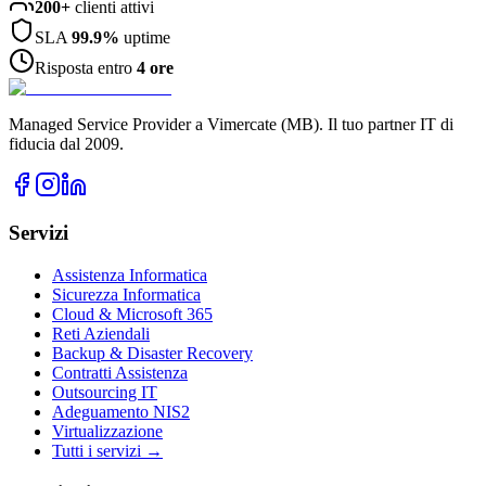
200+
clienti attivi
SLA
99.9%
uptime
Risposta entro
4 ore
Managed Service Provider a Vimercate (MB). Il tuo partner IT di
fiducia dal 2009.
Servizi
Assistenza Informatica
Sicurezza Informatica
Cloud & Microsoft 365
Reti Aziendali
Backup & Disaster Recovery
Contratti Assistenza
Outsourcing IT
Adeguamento NIS2
Virtualizzazione
Tutti i servizi →