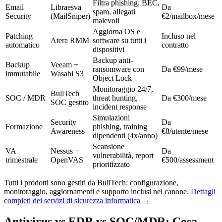
Filtra phishing, BEC,
Email
Libraesva
Da
spam, allegati
Security
(MailSniper)
€2/mailbox/mese
malevoli
Aggiorna OS e
Patching
Incluso nel
Atera RMM
software su tutti i
automatico
contratto
dispositivi
Backup anti-
Backup
Veeam +
ransomware con
Da €99/mese
immutabile
Wasabi S3
Object Lock
Monitoraggio 24/7,
BullTech
SOC / MDR
threat hunting,
Da €300/mese
SOC gestito
incident response
Simulazioni
Security
Da
Formazione
phishing, training
Awareness
€8/utente/mese
dipendenti (4x/anno)
Scansione
VA
Nessus +
Da
vulnerabilità, report
trimestrale
OpenVAS
€500/assessment
prioritizzato
Tutti i prodotti sono gestiti da BullTech: configurazione,
monitoraggio, aggiornamenti e supporto inclusi nel canone.
Dettagli
completi dei servizi di sicurezza informatica →
Antivirus vs EDR vs SOC/MDR: Cosa