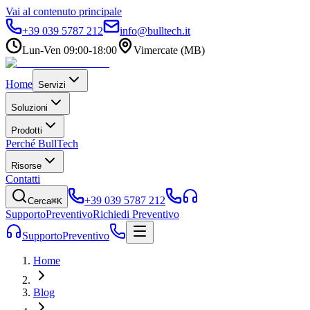
Vai al contenuto principale
+39 039 5787 212
info@bulltech.it
Lun-Ven 09:00-18:00
Vimercate (MB)
Home
Servizi
Soluzioni
Prodotti
Perché BullTech
Risorse
Contatti
+39 039 5787 212
Cerca
⌘K
Supporto
Preventivo
Richiedi Preventivo
Supporto
Preventivo
Home
Blog