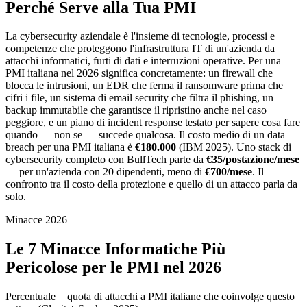
Perché Serve alla Tua PMI
La cybersecurity aziendale è l'insieme di tecnologie, processi e
competenze che proteggono l'infrastruttura IT di un'azienda da
attacchi informatici, furti di dati e interruzioni operative. Per una
PMI italiana nel 2026 significa concretamente: un firewall che
blocca le intrusioni, un EDR che ferma il ransomware prima che
cifri i file, un sistema di email security che filtra il phishing, un
backup immutabile che garantisce il ripristino anche nel caso
peggiore, e un piano di incident response testato per sapere cosa fare
quando — non se — succede qualcosa. Il costo medio di un data
breach per una PMI italiana è
€180.000
(IBM 2025). Uno stack di
cybersecurity completo con BullTech parte da
€35/postazione/mese
— per un'azienda con 20 dipendenti, meno di
€700/mese
. Il
confronto tra il costo della protezione e quello di un attacco parla da
solo.
Minacce 2026
Le 7 Minacce Informatiche Più
Pericolose per le PMI nel 2026
Percentuale = quota di attacchi a PMI italiane che coinvolge questo