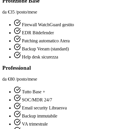
Protezione Base
da €35
/posto/mese
Firewall WatchGuard gestito
EDR Bitdefender
Patching automatico Atera
Backup Veeam (standard)
Help desk sicurezza
Professional
da €80
/posto/mese
Tutto Base +
SOC/MDR 24/7
Email security Libraesva
Backup immutabile
VA trimestrale