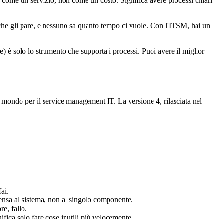
IT come un servizio, non come un costo. Significa avere processi chiari
 che gli pare, e nessuno sa quanto tempo ci vuole. Con l'ITSM, hai un
) è solo lo strumento che supporta i processi. Puoi avere il miglior
 mondo per il service management IT. La versione 4, rilasciata nel
fai.
 Pensa al sistema, non al singolo componente.
e, fallo.
ifica solo fare cose inutili più velocemente.