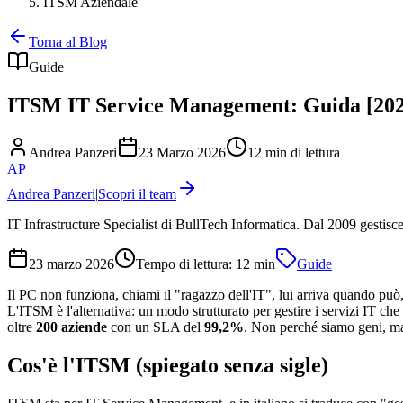
ITSM Aziendale
Torna al Blog
Guide
ITSM IT Service Management: Guida [202
Andrea Panzeri
23 Marzo 2026
12 min di lettura
AP
Andrea Panzeri
|
Scopri il team
IT Infrastructure Specialist di BullTech Informatica. Dal 2009 gestisc
23 marzo 2026
Tempo di lettura:
12
min
Guide
Il PC non funziona, chiami il "ragazzo dell'IT", lui arriva quando può,
L'ITSM è l'alternativa: un modo strutturato per gestire i servizi IT che
oltre
200 aziende
con un SLA del
99,2%
. Non perché siamo geni, ma
Cos'è l'ITSM (spiegato senza sigle)