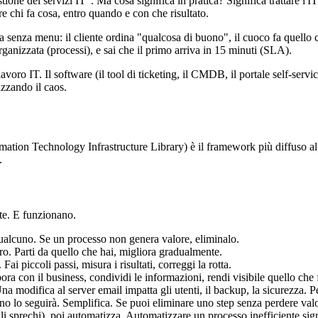
one dei servizi IT". Ma cosa significa in pratica? Significa trattare l'
re chi fa cosa, entro quando e con che risultato.
a senza menu: il cliente ordina "qualcosa di buono", il cuoco fa quello
ganizzata (processi), e sai che il primo arriva in 15 minuti (SLA).
o IT. Il software (il tool di ticketing, il CMDB, il portale self-service
izzando il caos.
mation Technology Infrastructure Library) è il framework più diffuso al
.
nte. E funzionano.
 qualcuno. Se un processo non genera valore, eliminalo.
ero. Parti da quello che hai, migliora gradualmente.
 Fai piccoli passi, misura i risultati, correggi la rotta.
bora con il business, condividi le informazioni, rendi visibile quello che 
 Una modifica al server email impatta gli utenti, il backup, la sicurezza.
no lo seguirà. Semplifica. Se puoi eliminare uno step senza perdere valor
gli sprechi), poi automatizza. Automatizzare un processo inefficiente sign