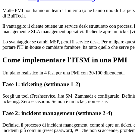
Molte PMI non hanno un team IT interno (o ne hanno uno di 1-2 person
di BullTech.
Il vantaggio: il cliente ottiene un service desk strutturato con proce
management e SLA management operativi. Il cliente apre un ticket (via
Lo svantaggio: se cambi MSP, perdi il service desk. Per mitigare questo
portare l'IT in-house o cambiare fornitore, ha tutto quello che serve pe
Come implementare l'ITSM in una PMI
Un piano realistico in 4 fasi per una PMI con 30-100 dipendenti.
Fase 1: ticketing (settimane 1-2)
Scegli un tool (Freshservice, Jira SM, Zammad) e configuralo. Definisci
ticketing. Zero eccezioni. Se non è un ticket, non esiste.
Fase 2: incident management (settimane 2-4)
Definisci il processo di incident management: come si apre un ticket, c
incidenti più comuni (reset password, PC che non si accende, problemi