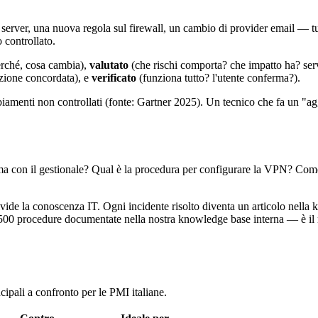
 server, una nuova regola sul firewall, un cambio di provider email — t
 controllato.
erché, cosa cambia),
valutato
(che rischi comporta? che impatto ha? ser
nzione concordata), e
verificato
(funziona tutto? l'utente conferma?).
menti non controllati (fonte: Gartner 2025). Un tecnico che fa un "ag
a con il gestionale? Qual è la procedura per configurare la VPN? Come
vide la conoscenza IT. Ogni incidente risolto diventa un articolo nell
 500 procedure documentate nella nostra knowledge base interna — è il m
ipali a confronto per le PMI italiane.