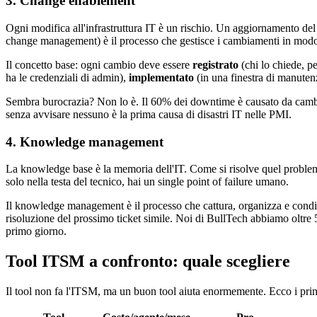
3. Change enablement
Ogni modifica all'infrastruttura IT è un rischio. Un aggiornamento del
change management) è il processo che gestisce i cambiamenti in modo
Il concetto base: ogni cambio deve essere
registrato
(chi lo chiede, p
ha le credenziali di admin),
implementato
(in una finestra di manute
Sembra burocrazia? Non lo è. Il 60% dei downtime è causato da cambia
senza avvisare nessuno è la prima causa di disastri IT nelle PMI.
4. Knowledge management
La knowledge base è la memoria dell'IT. Come si risolve quel problem
solo nella testa del tecnico, hai un single point of failure umano.
Il knowledge management è il processo che cattura, organizza e condi
risoluzione del prossimo ticket simile. Noi di BullTech abbiamo oltre
primo giorno.
Tool ITSM a confronto: quale scegliere
Il tool non fa l'ITSM, ma un buon tool aiuta enormemente. Ecco i princ