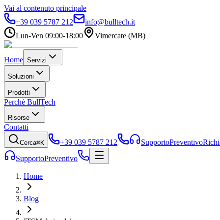
Vai al contenuto principale
+39 039 5787 212
info@bulltech.it
Lun-Ven 09:00-18:00
Vimercate (MB)
Home
Servizi
Soluzioni
Prodotti
Perché BullTech
Risorse
Contatti
+39 039 5787 212
Supporto
Preventivo
Richi
Cerca
⌘K
Supporto
Preventivo
Home
Blog