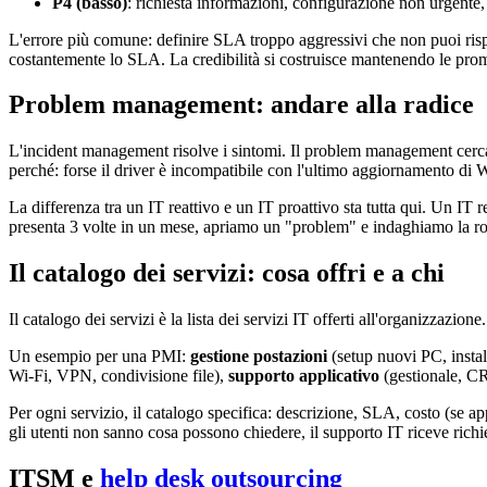
P4 (basso)
: richiesta informazioni, configurazione non urgente, 
L'errore più comune: definire SLA troppo aggressivi che non puoi rispe
costantemente lo SLA. La credibilità si costruisce mantenendo le prom
Problem management: andare alla radice
L'incident management risolve i sintomi. Il problem management cerca 
perché: forse il driver è incompatibile con l'ultimo aggiornamento di W
La differenza tra un IT reattivo e un IT proattivo sta tutta qui. Un IT 
presenta 3 volte in un mese, apriamo un "problem" e indaghiamo la root 
Il catalogo dei servizi: cosa offri e a chi
Il catalogo dei servizi è la lista dei servizi IT offerti all'organizza
Un esempio per una PMI:
gestione postazioni
(setup nuovi PC, instal
Wi-Fi, VPN, condivisione file),
supporto applicativo
(gestionale, C
Per ogni servizio, il catalogo specifica: descrizione, SLA, costo (se a
gli utenti non sanno cosa possono chiedere, il supporto IT riceve rich
ITSM e
help desk outsourcing