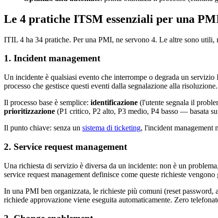
Le 4 pratiche ITSM essenziali per una PM
ITIL 4 ha 34 pratiche. Per una PMI, ne servono 4. Le altre sono utili,
1. Incident management
Un incidente è qualsiasi evento che interrompe o degrada un servizio I
processo che gestisce questi eventi dalla segnalazione alla risoluzione.
Il processo base è semplice:
identificazione
(l'utente segnala il probl
prioritizzazione
(P1 critico, P2 alto, P3 medio, P4 basso — basata su
Il punto chiave: senza un
sistema di ticketing
, l'incident management n
2. Service request management
Una richiesta di servizio è diversa da un incidente: non è un problema
service request management definisce come queste richieste vengono ge
In una PMI ben organizzata, le richieste più comuni (reset password, acc
richiede approvazione viene eseguita automaticamente. Zero telefonate,