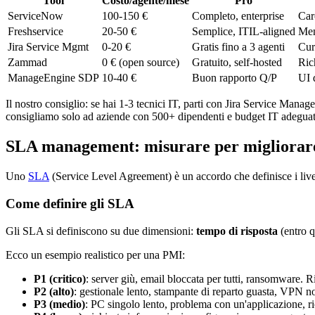
Tool
Costo/agente/mese
Pro
ServiceNow
100-150 €
Completo, enterprise
Car
Freshservice
20-50 €
Semplice, ITIL-aligned
Men
Jira Service Mgmt
0-20 €
Gratis fino a 3 agenti
Cur
Zammad
0 € (open source)
Gratuito, self-hosted
Ric
ManageEngine SDP
10-40 €
Buon rapporto Q/P
UI 
Il nostro consiglio: se hai 1-3 tecnici IT, parti con Jira Service Ma
consigliamo solo ad aziende con 500+ dipendenti e budget IT adegua
SLA management: misurare per migliorar
Uno
SLA
(Service Level Agreement) è un accordo che definisce i live
Come definire gli SLA
Gli SLA si definiscono su due dimensioni:
tempo di risposta
(entro q
Ecco un esempio realistico per una PMI:
P1 (critico)
: server giù, email bloccata per tutti, ransomware. R
P2 (alto)
: gestionale lento, stampante di reparto guasta, VPN no
P3 (medio)
: PC singolo lento, problema con un'applicazione, ri