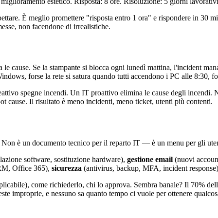
miglioramento estetico. Risposta: 8 ore. Risoluzione: 5 giorni lavorativi
ttare. È meglio promettere "risposta entro 1 ora" e rispondere in 30 mi
esse, non facendone di irrealistiche.
le cause. Se la stampante si blocca ogni lunedì mattina, l'incident ma
indows, forse la rete si satura quando tutti accendono i PC alle 8:30, f
reattivo spegne incendi. Un IT proattivo elimina le cause degli incendi. 
cause. Il risultato è meno incidenti, meno ticket, utenti più contenti.
zione. Non è un documento tecnico per il reparto IT — è un menu per gli 
lazione software, sostituzione hardware),
gestione email
(nuovi account
RM, Office 365),
sicurezza
(antivirus, backup, MFA, incident response)
pplicabile), come richiederlo, chi lo approva. Sembra banale? Il 70% dell
ieste improprie, e nessuno sa quanto tempo ci vuole per ottenere qualcos