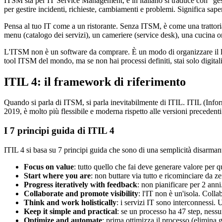
ITSM sta per IT Service Management, e in italiano si traduce con "gesti
per gestire incidenti, richieste, cambiamenti e problemi. Significa sape
Pensa al tuo IT come a un ristorante. Senza ITSM, è come una trattori
menu (catalogo dei servizi), un cameriere (service desk), una cucina or
L'ITSM non è un software da comprare. È un modo di organizzare il lavor
tool ITSM del mondo, ma se non hai processi definiti, stai solo digital
ITIL 4: il framework di riferimento
Quando si parla di ITSM, si parla inevitabilmente di ITIL. ITIL (Infor
2019, è molto più flessibile e moderna rispetto alle versioni precedenti
I 7 principi guida di ITIL 4
ITIL 4 si basa su 7 principi guida che sono di una semplicità disarma
Focus on value
: tutto quello che fai deve generare valore per
Start where you are
: non buttare via tutto e ricominciare da z
Progress iteratively with feedback
: non pianificare per 2 anni.
Collaborate and promote visibility
: l'IT non è un'isola. Colla
Think and work holistically
: i servizi IT sono interconnessi.
Keep it simple and practical
: se un processo ha 47 step, nessu
Optimize and automate
: prima ottimizza il processo (elimina 