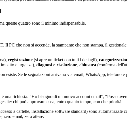
I
 ma queste quattro sono il minimo indispensabile.
T. Il PC che non si accende, la stampante che non stampa, il gestionale 
ema),
registrazione
(si apre un ticket con tutti i dettagli),
categorizzazio
 impatto e urgenza),
diagnosi e risoluzione
,
chiusura
(conferma dell'ut
on esiste. Se le segnalazioni arrivano via email, WhatsApp, telefono e 
, è una richiesta. "Ho bisogno di un nuovo account email", "Posso avere
stite: chi può approvare cosa, entro quanto tempo, con che priorità.
esso a cartelle, installazione software standard) sono automatizzate con 
 zero email, zero attese.