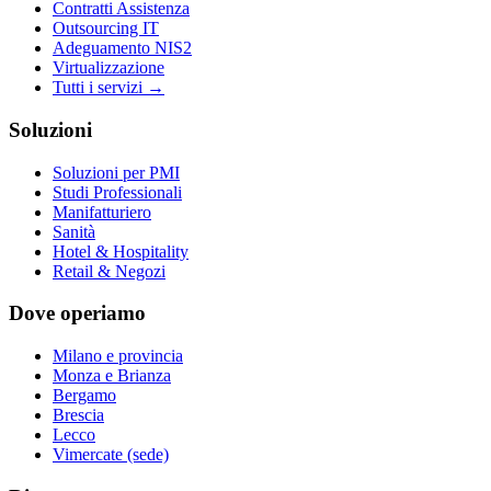
Contratti Assistenza
Outsourcing IT
Adeguamento NIS2
Virtualizzazione
Tutti i servizi →
Soluzioni
Soluzioni per PMI
Studi Professionali
Manifatturiero
Sanità
Hotel & Hospitality
Retail & Negozi
Dove operiamo
Milano e provincia
Monza e Brianza
Bergamo
Brescia
Lecco
Vimercate (sede)