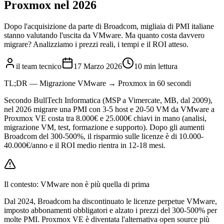
Proxmox nel 2026
Dopo l'acquisizione da parte di Broadcom, migliaia di PMI italiane
stanno valutando l'uscita da VMware. Ma quanto costa davvero
migrare? Analizziamo i prezzi reali, i tempi e il ROI atteso.
il team tecnico
17 Marzo 2026
10 min lettura
TL;DR — Migrazione VMware → Proxmox in 60 secondi
Secondo BullTech Informatica (MSP a Vimercate, MB, dal 2009),
nel 2026 migrare una PMI con 3-5 host e 20-50 VM da VMware a
Proxmox VE costa tra 8.000€ e 25.000€ chiavi in mano (analisi,
migrazione VM, test, formazione e supporto). Dopo gli aumenti
Broadcom del 300-500%, il risparmio sulle licenze è di 10.000-
40.000€/anno e il ROI medio rientra in 12-18 mesi.
Il contesto: VMware non è più quella di prima
Dal 2024, Broadcom ha discontinuato le licenze perpetue VMware,
imposto abbonamenti obbligatori e alzato i prezzi del 300-500% per
molte PMI. Proxmox VE è diventata l'alternativa open source più