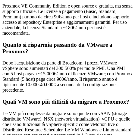
Proxmox VE Community Edition è open source e gratuita, ma senza
supporto ufficiale. Le licenze a pagamento (Basic, Standard,
Premium) partono da circa 90€/anno per host e includono supporto,
accesso ai repository Enterprise e aggiornamenti garantiti. Per uso
aziendale, la licenza Standard a ~180€/anno per host è
raccomandata.
Quanto si risparmia passando da VMware a
Proxmox?
Dopo l'acquisizione da parte di Broadcom, i prezzi VMware
vSphere sono aumentati del 300-500% per molte PMI. Una PMI
con 5 host pagava ~15.000€/anno di licenze VMware; con Proxmox
Standard (5 host) paga circa 900€/anno. Il risparmio annuo è
tipicamente 10.000-40.000€ a seconda della configurazione
precedente.
Quali VM sono più difficili da migrare a Proxmox?
Le VM più complesse da migrare sono quelle con vSAN (storage
distribuito VMware), NSX (network virtualization), vGPU e quelle
che usano funzionalità vSphere-specific come vMotion live o
Distributed Resource Scheduler. Le VM Windows e Linux standard