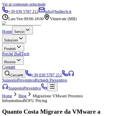
Vai al contenuto principale
+39 039 5787 212
info@bulltech.it
Lun-Ven 09:00-18:00
Vimercate (MB)
Home
Servizi
Soluzioni
Prodotti
Perché BullTech
Risorse
Contatti
+39 039 5787 212
Cerca
⌘K
Supporto
Preventivo
Richiedi Preventivo
Supporto
Preventivo
Home
Blog
Migrazione VMware Proxmox
Infrastruttura
BOFU Pricing
Quanto Costa Migrare da VMware a