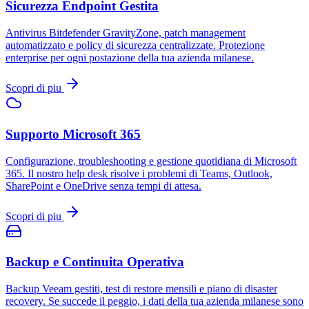
Sicurezza Endpoint Gestita
Antivirus Bitdefender GravityZone, patch management
automatizzato e policy di sicurezza centralizzate. Protezione
enterprise per ogni postazione della tua azienda milanese.
Scopri di piu
Supporto Microsoft 365
Configurazione, troubleshooting e gestione quotidiana di Microsoft
365. Il nostro help desk risolve i problemi di Teams, Outlook,
SharePoint e OneDrive senza tempi di attesa.
Scopri di piu
Backup e Continuita Operativa
Backup Veeam gestiti, test di restore mensili e piano di disaster
recovery. Se succede il peggio, i dati della tua azienda milanese sono