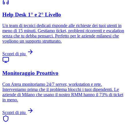
Help Desk 1° e 2° Livello
Un team di tecnici dedicati risponde alle richieste dei tuoi utenti in
meno di 15 minuti. Gestiamo ticket, problemi ricorrenti e escalation
senza che tu debba pensarci. Perfetto per le aziende milanesi che
vogliono un supporto strutturato.
Scopri di piu
Monitoraggio Proattivo
Con Atera monitoriamo 24/7 server, workstation e rete.
Interveniamo prima che il problema blocchi i tuoi dipendenti. Le
aziende di Milano che usano il nostro RMM hanno il 73% di ticket
in meno.
Scopri di piu