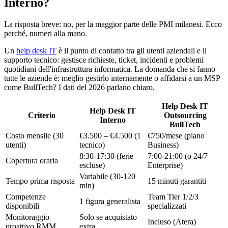
Interno?
La risposta breve: no, per la maggior parte delle PMI milanesi. Ecco
perché, numeri alla mano.
Un
help desk IT
è il punto di contatto tra gli utenti aziendali e il
supporto tecnico: gestisce richieste, ticket, incidenti e problemi
quotidiani dell'infrastruttura informatica. La domanda che si fanno
tutte le aziende è: meglio gestirlo internamente o affidarsi a un MSP
come BullTech? I dati del 2026 parlano chiaro.
Help Desk IT
Help Desk IT
Criterio
Outsourcing
Interno
BullTech
Costo mensile (30
€3.500 – €4.500 (1
€750/mese (piano
utenti)
tecnico)
Business)
8:30-17:30 (ferie
7:00-21:00 (o 24/7
Copertura oraria
escluse)
Enterprise)
Variabile (30-120
Tempo prima risposta
15 minuti garantiti
min)
Competenze
Team Tier 1/2/3
1 figura generalista
disponibili
specializzati
Monitoraggio
Solo se acquistato
Incluso (Atera)
proattivo RMM
extra