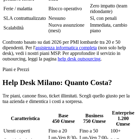
Zero impatto (team
Ferie / malattia
Blocco operativo
ridondante)
SLA contrattualizzato
Nessuno
Sì, con penali
Nuova assunzione
Immediata, cambio
Scalabilità
(mesi)
piano
Confronto basato su dati 2026 per PMI lombarde tra 20 e 50
dipendenti. Per l'
assistenza informatica completa
(non solo help
desk), vedi i nostri piani MSP. Per approfondire il servizio in
outsourcing, leggi la pagina
help desk outsourcing
.
Piani e Prezzi
Help Desk Milano: Quanto Costa?
Tre piani, canone fisso, ticket illimitati. Scegli quello giusto per la
tua azienda e dimentica i costi a sorpresa.
Enterprise
Base
Business
Caratteristica
1.200
450 €/mese
750 €/mese
€/mese
Utenti coperti
Fino a 20
Fino a 50
100+
Lun-Ven 8:30-
Lun-Ven 7:00-