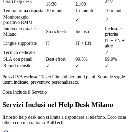
Orari help desk
24/7
18:30
21:00
Tempo prima risposta
30 minuti
15 minuti
10 minuti
Monitoraggio
—
✓
✓
proattivo RMM
Intervento on-site
Incluso +
Su richiesta
Incluso
Milano
priorita
IT + EN +
Lingue supportate
IT
IT + EN
altre
Tecnico dedicato
—
—
✓
SLA con penali
Best effort
99,5%
99,9%
Report mensile
✓
✓
✓
Prezzi IVA esclusa. Ticket illimitati per tutti i piani. Sopra le soglie
utenti indicate, preventivo personalizzato.
Cosa Include il Servizio
Servizi Inclusi nel Help Desk Milano
Il nostro help desk non si limita a rispondere al telefono. Ecco cosa
ottieni con un contratto BullTech.