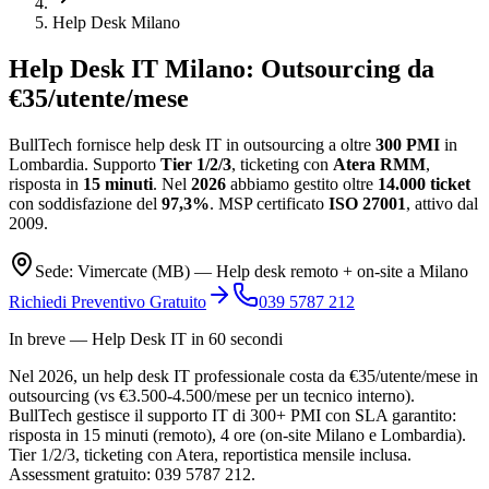
Help Desk Milano
Help Desk IT
Milano
:
Outsourcing da
€35/utente/mese
BullTech fornisce help desk IT in outsourcing a oltre
300 PMI
in
Lombardia. Supporto
Tier 1/2/3
, ticketing con
Atera RMM
,
risposta in
15 minuti
. Nel
2026
abbiamo gestito oltre
14.000 ticket
con soddisfazione del
97,3%
. MSP certificato
ISO 27001
, attivo dal
2009.
Sede: Vimercate (MB) — Help desk remoto + on-site a Milano
Richiedi Preventivo Gratuito
039 5787 212
In breve — Help Desk IT in 60 secondi
Nel 2026, un help desk IT professionale costa da €35/utente/mese in
outsourcing (vs €3.500-4.500/mese per un tecnico interno).
BullTech gestisce il supporto IT di 300+ PMI con SLA garantito:
risposta in 15 minuti (remoto), 4 ore (on-site Milano e Lombardia).
Tier 1/2/3, ticketing con Atera, reportistica mensile inclusa.
Assessment gratuito: 039 5787 212.