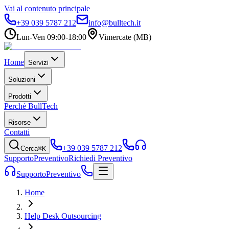
Vai al contenuto principale
+39 039 5787 212
info@bulltech.it
Lun-Ven 09:00-18:00
Vimercate (MB)
Home
Servizi
Soluzioni
Prodotti
Perché BullTech
Risorse
Contatti
+39 039 5787 212
Cerca
⌘K
Supporto
Preventivo
Richiedi Preventivo
Supporto
Preventivo
Home
Help Desk Outsourcing