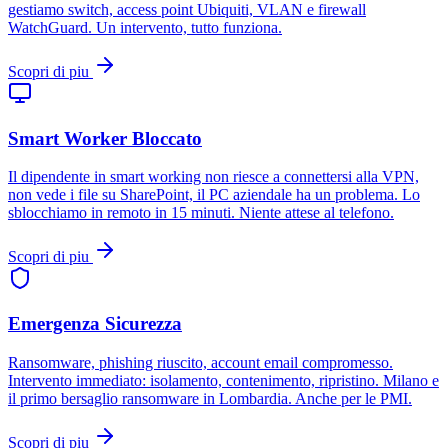
gestiamo switch, access point Ubiquiti, VLAN e firewall
WatchGuard. Un intervento, tutto funziona.
Scopri di piu
Smart Worker Bloccato
Il dipendente in smart working non riesce a connettersi alla VPN,
non vede i file su SharePoint, il PC aziendale ha un problema. Lo
sblocchiamo in remoto in 15 minuti. Niente attese al telefono.
Scopri di piu
Emergenza Sicurezza
Ransomware, phishing riuscito, account email compromesso.
Intervento immediato: isolamento, contenimento, ripristino. Milano e
il primo bersaglio ransomware in Lombardia. Anche per le PMI.
Scopri di piu