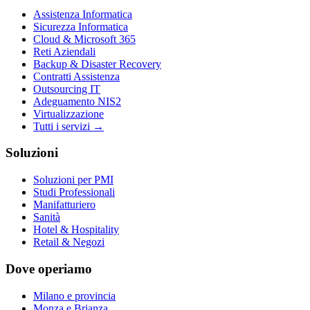
Assistenza Informatica
Sicurezza Informatica
Cloud & Microsoft 365
Reti Aziendali
Backup & Disaster Recovery
Contratti Assistenza
Outsourcing IT
Adeguamento NIS2
Virtualizzazione
Tutti i servizi →
Soluzioni
Soluzioni per PMI
Studi Professionali
Manifatturiero
Sanità
Hotel & Hospitality
Retail & Negozi
Dove operiamo
Milano e provincia
Monza e Brianza