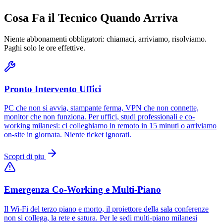
Cosa Fa il Tecnico Quando Arriva
Niente abbonamenti obbligatori: chiamaci, arriviamo, risolviamo.
Paghi solo le ore effettive.
Pronto Intervento Uffici
PC che non si avvia, stampante ferma, VPN che non connette,
monitor che non funziona. Per uffici, studi professionali e co-
working milanesi: ci colleghiamo in remoto in 15 minuti o arriviamo
on-site in giornata. Niente ticket ignorati.
Scopri di piu
Emergenza Co-Working e Multi-Piano
Il Wi-Fi del terzo piano e morto, il proiettore della sala conferenze
non si collega, la rete e satura. Per le sedi multi-piano milanesi