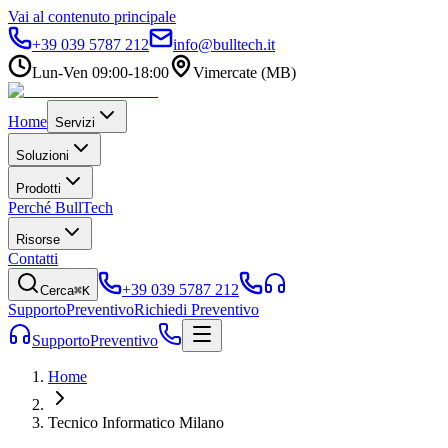
Vai al contenuto principale
+39 039 5787 212
info@bulltech.it
Lun-Ven 09:00-18:00
Vimercate (MB)
Home
Servizi
Soluzioni
Prodotti
Perché BullTech
Risorse
Contatti
+39 039 5787 212
Cerca
⌘K
Supporto
Preventivo
Richiedi Preventivo
Supporto
Preventivo
Home
Tecnico Informatico Milano