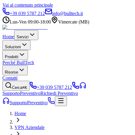
Vai al contenuto principale
+39 039 5787 212
info@bulltech.it
Lun-Ven 09:00-18:00
Vimercate (MB)
Home
Servizi
Soluzioni
Prodotti
Perché BullTech
Risorse
Contatti
+39 039 5787 212
Cerca
⌘K
Supporto
Preventivo
Richiedi Preventivo
Supporto
Preventivo
Home
VPN Aziendale