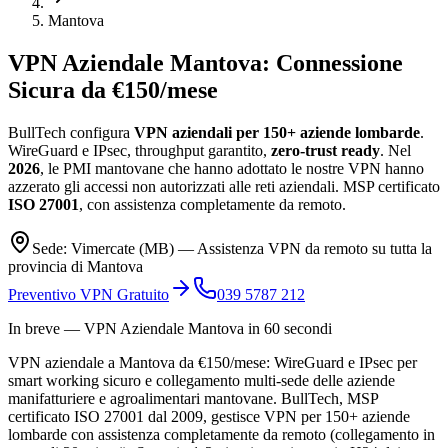
Mantova
VPN Aziendale
Mantova
:
Connessione
Sicura da €150/mese
BullTech configura
VPN aziendali per 150+ aziende lombarde
.
WireGuard e IPsec, throughput garantito,
zero-trust ready
. Nel
2026
, le PMI mantovane che hanno adottato le nostre VPN hanno
azzerato gli accessi non autorizzati alle reti aziendali. MSP certificato
ISO 27001
, con assistenza completamente da remoto.
Sede: Vimercate (MB) — Assistenza VPN da remoto su tutta la
provincia di Mantova
Preventivo VPN Gratuito
039 5787 212
In breve — VPN Aziendale Mantova in 60 secondi
VPN aziendale a Mantova da €150/mese: WireGuard e IPsec per
smart working sicuro e collegamento multi-sede delle aziende
manifatturiere e agroalimentari mantovane. BullTech, MSP
certificato ISO 27001 dal 2009, gestisce VPN per 150+ aziende
lombarde con assistenza completamente da remoto (collegamento in