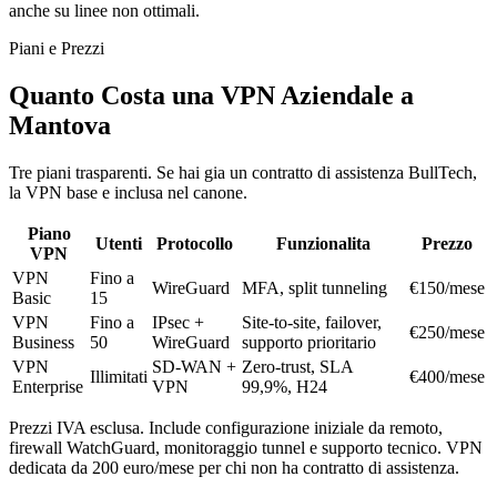
anche su linee non ottimali.
Piani e Prezzi
Quanto Costa una VPN Aziendale a
Mantova
Tre piani trasparenti. Se hai gia un contratto di assistenza BullTech,
la VPN base e inclusa nel canone.
Piano
Utenti
Protocollo
Funzionalita
Prezzo
VPN
VPN
Fino a
WireGuard
MFA, split tunneling
€150/mese
Basic
15
VPN
Fino a
IPsec +
Site-to-site, failover,
€250/mese
Business
50
WireGuard
supporto prioritario
VPN
SD-WAN +
Zero-trust, SLA
Illimitati
€400/mese
Enterprise
VPN
99,9%, H24
Prezzi IVA esclusa. Include configurazione iniziale da remoto,
firewall WatchGuard, monitoraggio tunnel e supporto tecnico. VPN
dedicata da 200 euro/mese per chi non ha contratto di assistenza.