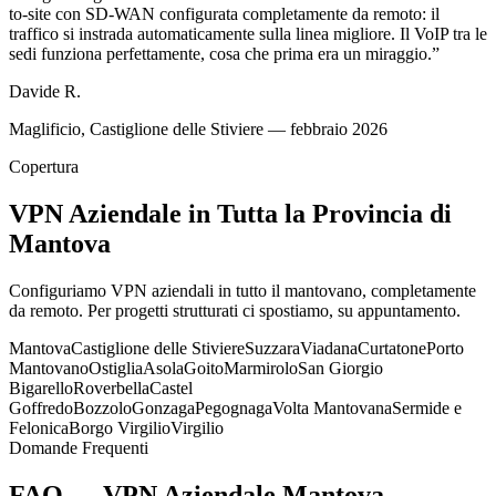
to-site con SD-WAN configurata completamente da remoto: il
traffico si instrada automaticamente sulla linea migliore. Il VoIP tra le
sedi funziona perfettamente, cosa che prima era un miraggio.
”
Davide R.
Maglificio, Castiglione delle Stiviere — febbraio 2026
Copertura
VPN Aziendale in Tutta la Provincia di
Mantova
Configuriamo VPN aziendali in tutto il mantovano, completamente
da remoto. Per progetti strutturati ci spostiamo, su appuntamento.
Mantova
Castiglione delle Stiviere
Suzzara
Viadana
Curtatone
Porto
Mantovano
Ostiglia
Asola
Goito
Marmirolo
San Giorgio
Bigarello
Roverbella
Castel
Goffredo
Bozzolo
Gonzaga
Pegognaga
Volta Mantovana
Sermide e
Felonica
Borgo Virgilio
Virgilio
Domande Frequenti
FAQ — VPN Aziendale Mantova