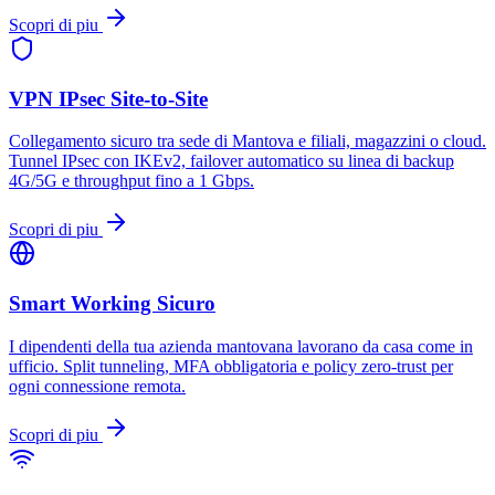
Scopri di piu
VPN IPsec Site-to-Site
Collegamento sicuro tra sede di Mantova e filiali, magazzini o cloud.
Tunnel IPsec con IKEv2, failover automatico su linea di backup
4G/5G e throughput fino a 1 Gbps.
Scopri di piu
Smart Working Sicuro
I dipendenti della tua azienda mantovana lavorano da casa come in
ufficio. Split tunneling, MFA obbligatoria e policy zero-trust per
ogni connessione remota.
Scopri di piu