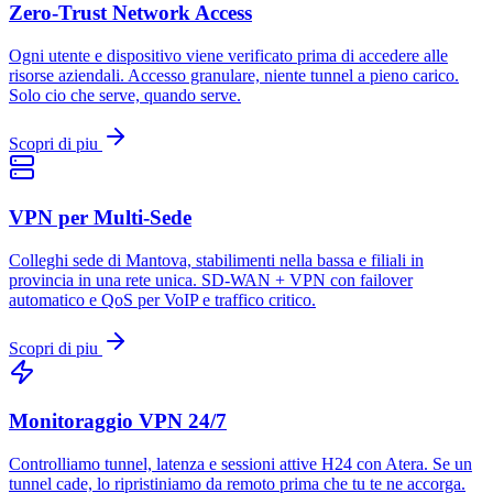
Zero-Trust Network Access
Ogni utente e dispositivo viene verificato prima di accedere alle
risorse aziendali. Accesso granulare, niente tunnel a pieno carico.
Solo cio che serve, quando serve.
Scopri di piu
VPN per Multi-Sede
Colleghi sede di Mantova, stabilimenti nella bassa e filiali in
provincia in una rete unica. SD-WAN + VPN con failover
automatico e QoS per VoIP e traffico critico.
Scopri di piu
Monitoraggio VPN 24/7
Controlliamo tunnel, latenza e sessioni attive H24 con Atera. Se un
tunnel cade, lo ripristiniamo da remoto prima che tu te ne accorga.