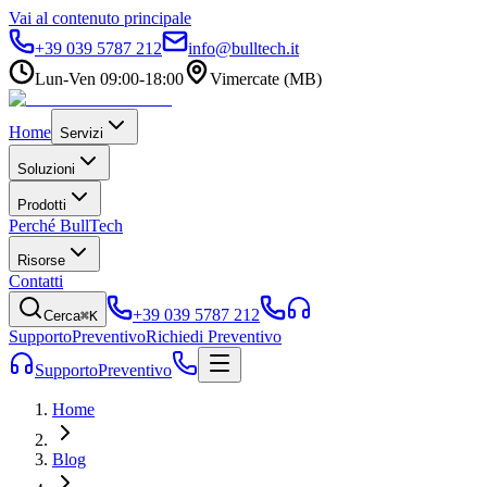
Vai al contenuto principale
+39 039 5787 212
info@bulltech.it
Lun-Ven 09:00-18:00
Vimercate (MB)
Home
Servizi
Soluzioni
Prodotti
Perché BullTech
Risorse
Contatti
+39 039 5787 212
Cerca
⌘K
Supporto
Preventivo
Richiedi Preventivo
Supporto
Preventivo
Home
Blog