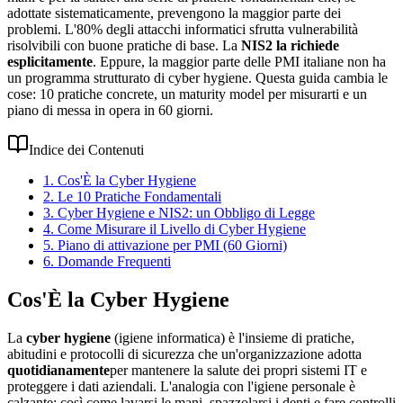
adottate sistematicamente, prevengono la maggior parte dei
problemi. L'80% degli attacchi informatici sfrutta vulnerabilità
risolvibili con buone pratiche di base. La
NIS2 la richiede
esplicitamente
. Eppure, la maggior parte delle PMI italiane non ha
un programma strutturato di cyber hygiene. Questa guida cambia le
cose: 10 pratiche concrete, un maturity model per misurarti e un
piano di messa in opera in 60 giorni.
Indice dei Contenuti
1. Cos'È la Cyber Hygiene
2. Le 10 Pratiche Fondamentali
3. Cyber Hygiene e NIS2: un Obbligo di Legge
4. Come Misurare il Livello di Cyber Hygiene
5. Piano di attivazione per PMI (60 Giorni)
6. Domande Frequenti
Cos'È la Cyber Hygiene
La
cyber hygiene
(igiene informatica) è l'insieme di pratiche,
abitudini e protocolli di sicurezza che un'organizzazione adotta
quotidianamente
per mantenere la salute dei propri sistemi IT e
proteggere i dati aziendali. L'analogia con l'igiene personale è
calzante: così come lavarsi le mani, spazzolarsi i denti e fare controlli