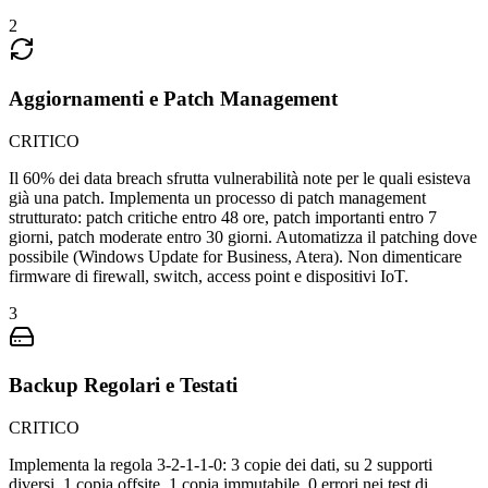
2
Aggiornamenti e Patch Management
CRITICO
Il 60% dei data breach sfrutta vulnerabilità note per le quali esisteva
già una patch. Implementa un processo di patch management
strutturato: patch critiche entro 48 ore, patch importanti entro 7
giorni, patch moderate entro 30 giorni. Automatizza il patching dove
possibile (Windows Update for Business, Atera). Non dimenticare
firmware di firewall, switch, access point e dispositivi IoT.
3
Backup Regolari e Testati
CRITICO
Implementa la regola 3-2-1-1-0: 3 copie dei dati, su 2 supporti
diversi, 1 copia offsite, 1 copia immutabile, 0 errori nei test di