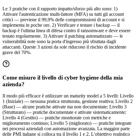
Le 3 pratiche con il rapporto impatto/sforzo più alto sono: 1)
Attivare l'autenticazione multi-fattore (MFA) su tutti gli account
critici — previene il 99,9% delle compromissioni di account e si
implementa in poche ore. 2) Verificare e testare i backup — il
backup è l'ultima linea di difesa contro il ransomware e deve essere
testato regolarmente. 3) Attivare il patching automatizzato — le
vulnerabilità note sono la porta d'ingresso più sfruttata dagli
attaccanti. Queste 3 azioni da sole riducono il rischio di incidente
grave del 70%.
Come misuro il livello di cyber hygiene della mia
azienda?
Il modo più efficace è utilizzare un maturity model a 5 livelli: Livello
1 (Iniziale) — nessuna pratica strutturata, gestione reattiva; Livello 2
(Base) — alcune pratiche attivate ma non documentate; Livello 3
(Strutturato) — pratiche documentate e attivate sistematicamente;
Livello 4 (Gestito) — pratiche monitorate con metriche e
miglioramento continuo; Livello 5 (migliorato) — pratiche integrate
nei processi aziendali con automazione avanzata. La maggior parte
delle PMI italiane si colloca tra il livello 1 e 2. L'obiettivo realistico