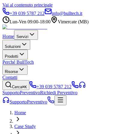
Vai al contenuto principale
+39 039 5787 212
info@bulltech.it
Lun-Ven 09:00-18:00
Vimercate (MB)
Home
Servizi
Soluzioni
Prodotti
Perché BullTech
Risorse
Contatti
+39 039 5787 212
Cerca
⌘K
Supporto
Preventivo
Richiedi Preventivo
Supporto
Preventivo
Home
Case Study