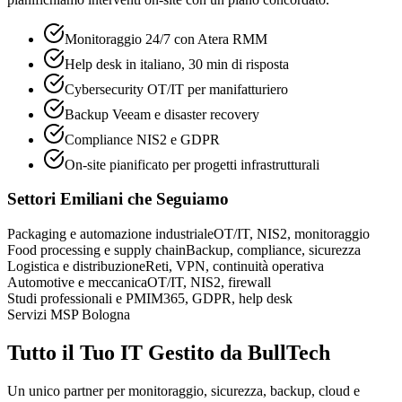
Monitoraggio 24/7 con Atera RMM
Help desk in italiano, 30 min di risposta
Cybersecurity OT/IT per manifatturiero
Backup Veeam e disaster recovery
Compliance NIS2 e GDPR
On-site pianificato per progetti infrastrutturali
Settori Emiliani che Seguiamo
Packaging e automazione industriale
OT/IT, NIS2, monitoraggio
Food processing e supply chain
Backup, compliance, sicurezza
Logistica e distribuzione
Reti, VPN, continuità operativa
Automotive e meccanica
OT/IT, NIS2, firewall
Studi professionali e PMI
M365, GDPR, help desk
Servizi MSP Bologna
Tutto il Tuo IT Gestito da BullTech
Un unico partner per monitoraggio, sicurezza, backup, cloud e