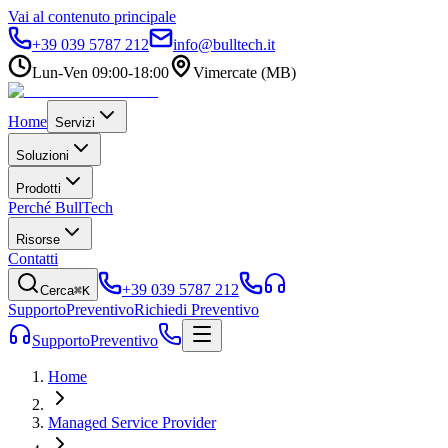
Vai al contenuto principale
+39 039 5787 212
info@bulltech.it
Lun-Ven 09:00-18:00
Vimercate (MB)
Home
Servizi
Soluzioni
Prodotti
Perché BullTech
Risorse
Contatti
+39 039 5787 212
Cerca
⌘K
Supporto
Preventivo
Richiedi Preventivo
Supporto
Preventivo
Home
Managed Service Provider