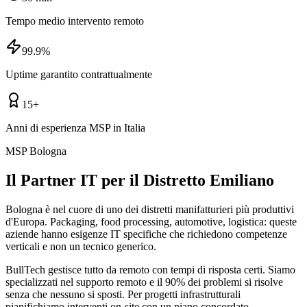
Tempo medio intervento remoto
99.9%
Uptime garantito contrattualmente
15+
Anni di esperienza MSP in Italia
MSP Bologna
Il Partner IT per il Distretto Emiliano
Bologna è nel cuore di uno dei distretti manifatturieri più produttivi
d'Europa. Packaging, food processing, automotive, logistica: queste
aziende hanno esigenze IT specifiche che richiedono competenze
verticali e non un tecnico generico.
BullTech gestisce tutto da remoto con tempi di risposta certi. Siamo
specializzati nel supporto remoto e il 90% dei problemi si risolve
senza che nessuno si sposti. Per progetti infrastrutturali
pianifichiamo interventi on-site con un piano concordato.