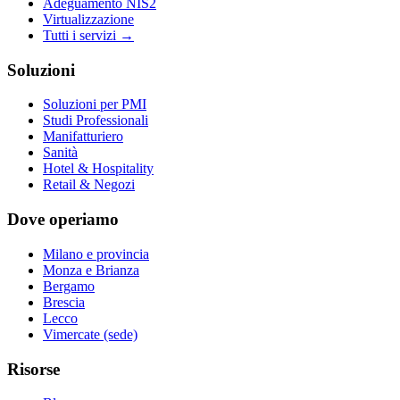
Adeguamento NIS2
Virtualizzazione
Tutti i servizi →
Soluzioni
Soluzioni per PMI
Studi Professionali
Manifatturiero
Sanità
Hotel & Hospitality
Retail & Negozi
Dove operiamo
Milano e provincia
Monza e Brianza
Bergamo
Brescia
Lecco
Vimercate (sede)
Risorse