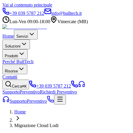
Vai al contenuto principale
+39 039 5787 212
info@bulltech.it
Lun-Ven 09:00-18:00
Vimercate (MB)
Home
Servizi
Soluzioni
Prodotti
Perché BullTech
Risorse
Contatti
+39 039 5787 212
Cerca
⌘K
Supporto
Preventivo
Richiedi Preventivo
Supporto
Preventivo
Home
Migrazione Cloud Lodi