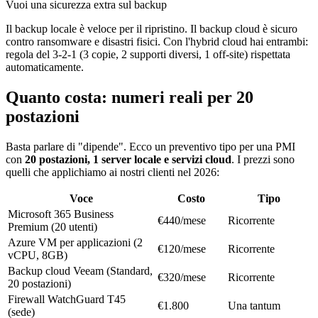
Vuoi una sicurezza extra sul backup
Il backup locale è veloce per il ripristino. Il backup cloud è sicuro
contro ransomware e disastri fisici. Con l'hybrid cloud hai entrambi:
regola del 3-2-1 (3 copie, 2 supporti diversi, 1 off-site) rispettata
automaticamente.
Quanto costa: numeri reali per 20
postazioni
Basta parlare di "dipende". Ecco un preventivo tipo per una PMI
con
20 postazioni, 1 server locale e servizi cloud
. I prezzi sono
quelli che applichiamo ai nostri clienti nel 2026:
Voce
Costo
Tipo
Microsoft 365 Business
€440/mese
Ricorrente
Premium (20 utenti)
Azure VM per applicazioni (2
€120/mese
Ricorrente
vCPU, 8GB)
Backup cloud Veeam (Standard,
€320/mese
Ricorrente
20 postazioni)
Firewall WatchGuard T45
€1.800
Una tantum
(sede)