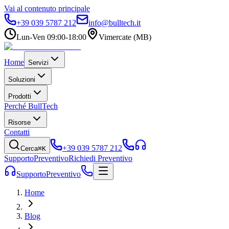
Vai al contenuto principale
+39 039 5787 212
info@bulltech.it
Lun-Ven 09:00-18:00
Vimercate (MB)
Home
Servizi
Soluzioni
Prodotti
Perché BullTech
Risorse
Contatti
+39 039 5787 212
Cerca
⌘K
Supporto
Preventivo
Richiedi Preventivo
Supporto
Preventivo
Home
Blog