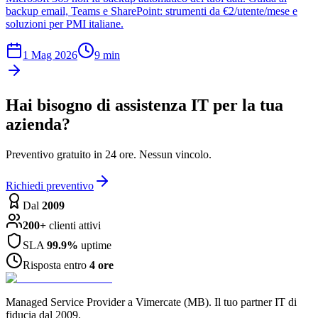
backup email, Teams e SharePoint: strumenti da €2/utente/mese e
soluzioni per PMI italiane.
1 Mag 2026
9 min
Hai bisogno di assistenza IT per la tua
azienda?
Preventivo gratuito in 24 ore. Nessun vincolo.
Richiedi preventivo
Dal
2009
200+
clienti attivi
SLA
99.9%
uptime
Risposta entro
4 ore
Managed Service Provider a Vimercate (MB). Il tuo partner IT di
fiducia dal 2009.