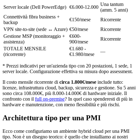
Una tantum
Server locale (Dell PowerEdge)
€6.000-12.000
(amm. 5 anni)
Connettività fibra business +
€150/mese
Ricorrente
backup
VPN site-to-site (sede ↔ Azure)
€50/mese
Ricorrente
Gestione MSP (monitoraggio +
€600-
Ricorrente
assistenza)
900/mese
TOTALE MENSILE
€1.680 -
—
(ricorrente)
€1.980/mese
* Prezzi indicativi per un'azienda tipo con 20 postazioni, 1 sede, 1
server locale. Configurazione effettiva su misura dopo assessment.
Il costo mensile ricorrente di
circa 1.800€/mese
include tutto:
licenze, infrastruttura cloud, backup, sicurezza e gestione. Su 5 anni
sono circa 108.000€, più 8.000-14.000€ di hardware iniziale. Il
confronto con il
full on-premise
? In quel caso spenderesti di più in
hardware e manutenzione, con meno flessibilità e più rischi.
Architettura tipo per una PMI
Ecco come configuriamo un ambiente hybrid cloud per una PMI
tipo. Non è un disegno teorico: è quello che installiamo ai nostri