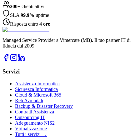
200+
clienti attivi
SLA
99.9%
uptime
Risposta entro
4 ore
Managed Service Provider a Vimercate (MB). Il tuo partner IT di
fiducia dal 2009.
Servizi
Assistenza Informatica
Sicurezza Informatica
Cloud & Microsoft 365
Reti Aziendali
Backup & Disaster Recovery
Contratti Assistenza
Outsourcing IT
Adeguamento NIS2
Virtualizzazione
Tutti i servizi →