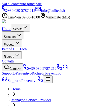
Vai al contenuto principale
+39 039 5787 212
info@bulltech.it
Lun-Ven 09:00-18:00
Vimercate (MB)
Home
Servizi
Soluzioni
Prodotti
Perché BullTech
Risorse
Contatti
+39 039 5787 212
Cerca
⌘K
Supporto
Preventivo
Richiedi Preventivo
Supporto
Preventivo
Home
Managed Service Provider