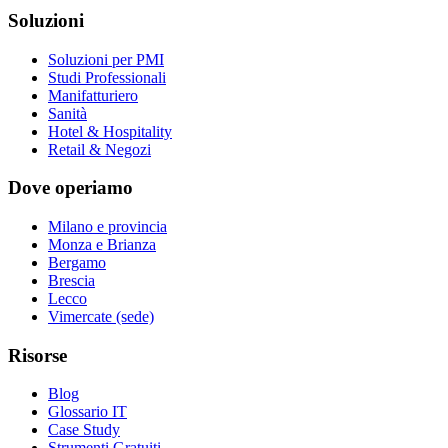
Soluzioni
Soluzioni per PMI
Studi Professionali
Manifatturiero
Sanità
Hotel & Hospitality
Retail & Negozi
Dove operiamo
Milano e provincia
Monza e Brianza
Bergamo
Brescia
Lecco
Vimercate (sede)
Risorse
Blog
Glossario IT
Case Study
Strumenti Gratuiti