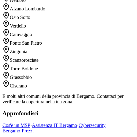
Nembro
Alzano Lombardo
Osio Sotto
Verdello
Caravaggio
Ponte San Pietro
Zingonia
Scanzorosciate
Torre Boldone
Grassobbio
Ciserano
E molti altri comuni della provincia di Bergamo. Contattaci per
verificare la copertura nella tua zona.
Approfondisci
Cos'è un MSP
·
Assistenza IT Bergamo
·
Cybersecurity
Bergamo
·
Prezzi