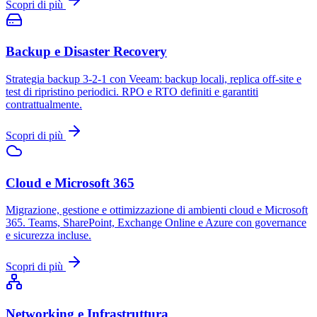
Scopri di più
Backup e Disaster Recovery
Strategia backup 3-2-1 con Veeam: backup locali, replica off-site e
test di ripristino periodici. RPO e RTO definiti e garantiti
contrattualmente.
Scopri di più
Cloud e Microsoft 365
Migrazione, gestione e ottimizzazione di ambienti cloud e Microsoft
365. Teams, SharePoint, Exchange Online e Azure con governance
e sicurezza incluse.
Scopri di più
Networking e Infrastruttura