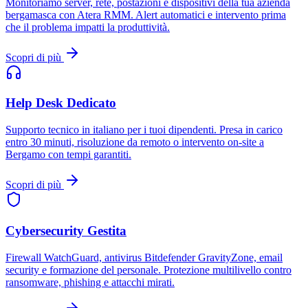
Monitoriamo server, rete, postazioni e dispositivi della tua azienda
bergamasca con Atera RMM. Alert automatici e intervento prima
che il problema impatti la produttività.
Scopri di più
Help Desk Dedicato
Supporto tecnico in italiano per i tuoi dipendenti. Presa in carico
entro 30 minuti, risoluzione da remoto o intervento on-site a
Bergamo con tempi garantiti.
Scopri di più
Cybersecurity Gestita
Firewall WatchGuard, antivirus Bitdefender GravityZone, email
security e formazione del personale. Protezione multilivello contro
ransomware, phishing e attacchi mirati.