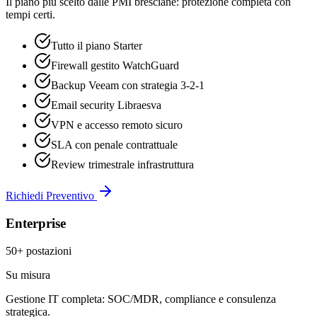
Il piano più scelto dalle PMI bresciane: protezione completa con
tempi certi.
Tutto il piano Starter
Firewall gestito WatchGuard
Backup Veeam con strategia 3-2-1
Email security Libraesva
VPN e accesso remoto sicuro
SLA con penale contrattuale
Review trimestrale infrastruttura
Richiedi Preventivo
Enterprise
50+ postazioni
Su misura
Gestione IT completa: SOC/MDR, compliance e consulenza
strategica.