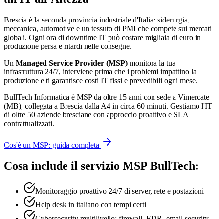
Brescia è la seconda provincia industriale d'Italia: siderurgia,
meccanica, automotive e un tessuto di PMI che compete sui mercati
globali. Ogni ora di downtime IT può costare migliaia di euro in
produzione persa e ritardi nelle consegne.
Un
Managed Service Provider (MSP)
monitora la tua
infrastruttura 24/7, interviene prima che i problemi impattino la
produzione e ti garantisce costi IT fissi e prevedibili ogni mese.
BullTech Informatica è MSP da oltre 15 anni con sede a Vimercate
(MB), collegata a Brescia dalla A4 in circa 60 minuti. Gestiamo l'IT
di oltre 50 aziende bresciane con approccio proattivo e SLA
contrattualizzati.
Cos'è un MSP: guida completa
Cosa include il servizio MSP BullTech:
Monitoraggio proattivo 24/7 di server, rete e postazioni
Help desk in italiano con tempi certi
Cybersecurity multilivello: firewall, EDR, email security