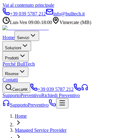
Vai al contenuto principale
+39 039 5787 212
info@bulltech.it
Lun-Ven 09:00-18:00
Vimercate (MB)
Home
Servizi
Soluzioni
Prodotti
Perché BullTech
Risorse
Contatti
+39 039 5787 212
Cerca
⌘K
Supporto
Preventivo
Richiedi Preventivo
Supporto
Preventivo
Home
Managed Service Provider