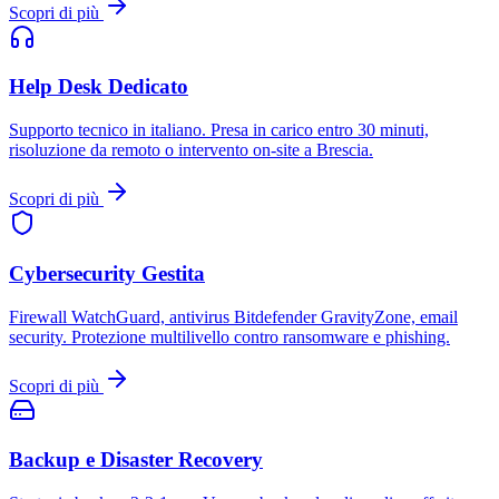
Scopri di più
Help Desk Dedicato
Supporto tecnico in italiano. Presa in carico entro 30 minuti,
risoluzione da remoto o intervento on-site a Brescia.
Scopri di più
Cybersecurity Gestita
Firewall WatchGuard, antivirus Bitdefender GravityZone, email
security. Protezione multilivello contro ransomware e phishing.
Scopri di più
Backup e Disaster Recovery