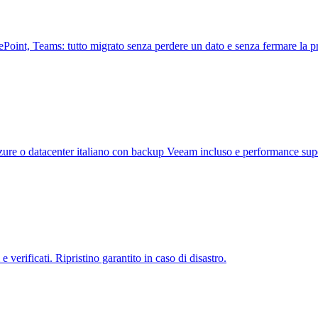
ePoint, Teams: tutto migrato senza perdere un dato e senza fermare la 
zure o datacenter italiano con backup Veeam incluso e performance supe
e verificati. Ripristino garantito in caso di disastro.