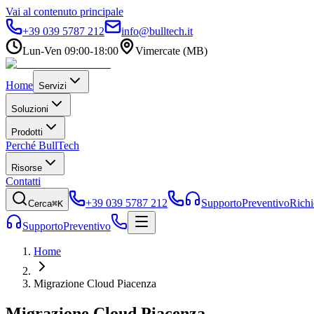
Vai al contenuto principale
+39 039 5787 212
info@bulltech.it
Lun-Ven 09:00-18:00
Vimercate (MB)
Home
Servizi
Soluzioni
Prodotti
Perché BullTech
Risorse
Contatti
+39 039 5787 212
Supporto
Preventivo
Richi
Cerca
⌘K
Supporto
Preventivo
Home
Migrazione Cloud Piacenza
Migrazione Cloud
Piacenza