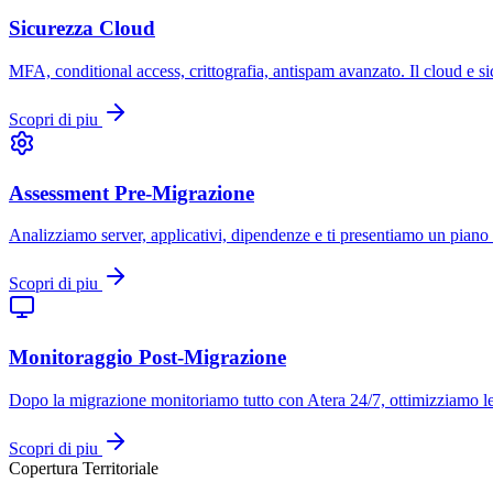
Sicurezza Cloud
MFA, conditional access, crittografia, antispam avanzato. Il cloud e sic
Scopri di piu
Assessment Pre-Migrazione
Analizziamo server, applicativi, dipendenze e ti presentiamo un piano d
Scopri di piu
Monitoraggio Post-Migrazione
Dopo la migrazione monitoriamo tutto con Atera 24/7, ottimizziamo l
Scopri di piu
Copertura Territoriale